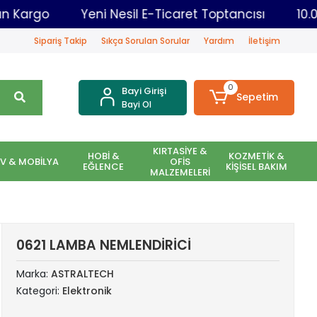
ynı Gün Kargo
Yeni Nesil E-Ticaret Toptancısı
Sipariş Takip
Sıkça Sorulan Sorular
Yardım
İletişim
0
Bayi Girişi
Sepetim
Bayi Ol
KIRTASİYE &
HOBİ &
KOZMETİK &
EV & MOBİLYA
OFİS
EĞLENCE
KİŞİSEL BAKIM
MALZEMELERİ
0621 LAMBA NEMLENDİRİCİ
Marka:
ASTRALTECH
Kategori:
Elektronik