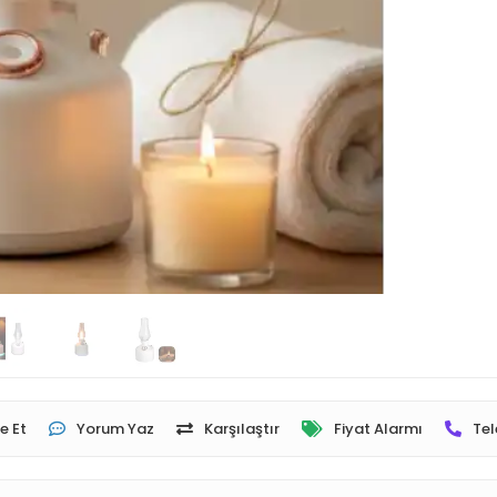
e Et
Yorum Yaz
Karşılaştır
Fiyat Alarmı
Tel