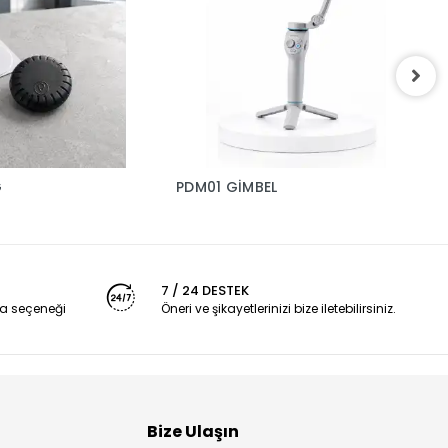
G
PDM01 GİMBEL
G
7 / 24 DESTEK
a seçeneği
Öneri ve şikayetlerinizi bize iletebilirsiniz.
Bize Ulaşın