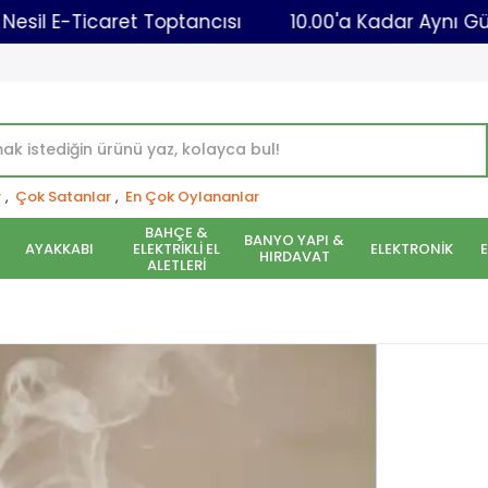
Yeni Nesil E-Ticaret Toptancısı
10.00'a Kadar A
r
,
Çok Satanlar
,
En Çok Oylananlar
BAHÇE &
BANYO YAPI &
AYAKKABI
ELEKTRİKLİ EL
ELEKTRONİK
HIRDAVAT
ALETLERİ