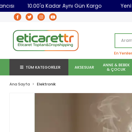
t Toptancısı
10.00'a Kadar Aynı Gün Kargo
En Yenile
ANNE & BEBEK
TÜM KATEGORİLER
AKSESUAR
& ÇOCUK
Ana Sayfa
Elektronik