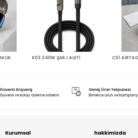
AKLIK
K03 240W ŞARJ ALETİ
C01 AİRTA
Güvenli Alışveriş
Geniş Ürün Yelpazesi
Güvenli ve kolay ödeme sistemi
Binlerce ürün ve kampany
Kurumsal
hakkimizda