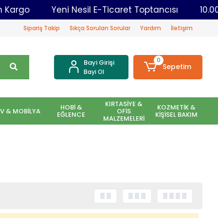
 Gün Kargo
Yeni Nesil E-Ticaret Toptancısı
1
Sipariş Takip
Sıkça Sorulan Sorular
Yardım
İletişim
0
Bayi Girişi
Sepetim
Bayi Ol
KIRTASİYE &
HOBİ &
KOZMETİK &
EV & MOBİLYA
OFİS
EĞLENCE
KİŞİSEL BAKIM
MALZEMELERİ