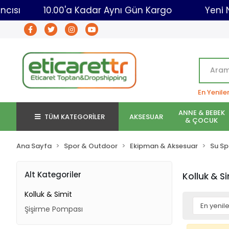
ptancısı
10.00'a Kadar Aynı Gün Kargo
Yen
En Yenile
ANNE & BEBEK
TÜM KATEGORİLER
AKSESUAR
& ÇOCUK
Ana Sayfa
Spor & Outdoor
Ekipman & Aksesuar
Su Sp
Alt Kategoriler
Kolluk & S
Kolluk & Simit
Şişirme Pompası