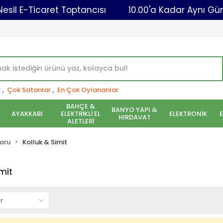
i Nesil E-Ticaret Toptancısı
10.00'a Kadar Aynı
r
,
Çok Satanlar
,
En Çok Oylananlar
BAHÇE &
BANYO YAPI &
AYAKKABI
ELEKTRİKLİ EL
ELEKTRONİK
HIRDAVAT
ALETLERİ
oru
Kolluk & Simit
imit