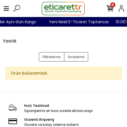
0
adar Aynı Gün Kargo
Yeni Nesil E-Ticaret Toptancısı
10.00
Yastık
Filtreleme
Sıralama
Ürün bulunamadı.
Hızlı Teslimat
Siparişleriniz en kısa sürede elinize ulaşır.
Güvenli Alışveriş
Güvenli ve kolay ödeme sistemi