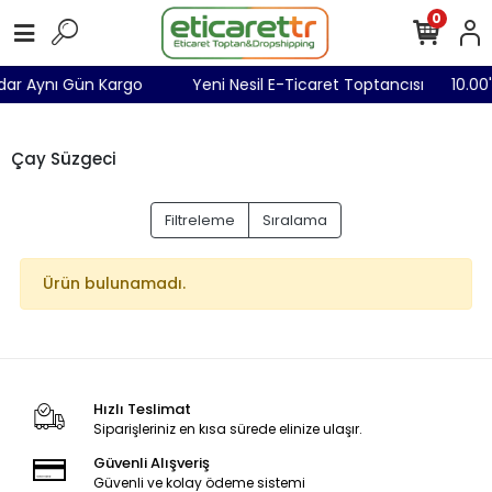
0
adar Aynı Gün Kargo
Yeni Nesil E-Ticaret Toptancısı
10.0
Çay Süzgeci
Filtreleme
Sıralama
Ürün bulunamadı.
Hızlı Teslimat
Siparişleriniz en kısa sürede elinize ulaşır.
Güvenli Alışveriş
Güvenli ve kolay ödeme sistemi