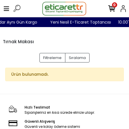
0
adar Aynı Gün Kargo
Yeni Nesil E-Ticaret Toptancısı
10.0
Tırnak Makası
Filtreleme
Sıralama
Ürün bulunamadı.
Hızlı Teslimat
Siparişleriniz en kısa sürede elinize ulaşır.
Güvenli Alışveriş
Güvenli ve kolay ödeme sistemi