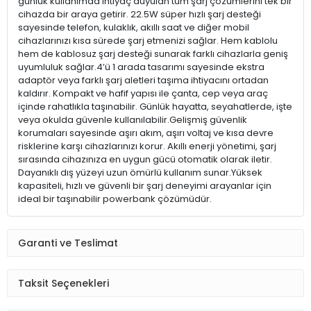
günlük kullanımda ihtiyaç duyulan tüm şarj çözümlerini tek bir
cihazda bir araya getirir. 22.5W süper hızlı şarj desteği
sayesinde telefon, kulaklık, akıllı saat ve diğer mobil
cihazlarınızı kısa sürede şarj etmenizi sağlar. Hem kablolu
hem de kablosuz şarj desteği sunarak farklı cihazlarla geniş
uyumluluk sağlar.4’ü 1 arada tasarımı sayesinde ekstra
adaptör veya farklı şarj aletleri taşıma ihtiyacını ortadan
kaldırır. Kompakt ve hafif yapısı ile çanta, cep veya araç
içinde rahatlıkla taşınabilir. Günlük hayatta, seyahatlerde, işte
veya okulda güvenle kullanılabilir.Gelişmiş güvenlik
korumaları sayesinde aşırı akım, aşırı voltaj ve kısa devre
risklerine karşı cihazlarınızı korur. Akıllı enerji yönetimi, şarj
sırasında cihazınıza en uygun gücü otomatik olarak iletir.
Dayanıklı dış yüzeyi uzun ömürlü kullanım sunar.Yüksek
kapasiteli, hızlı ve güvenli bir şarj deneyimi arayanlar için
ideal bir taşınabilir powerbank çözümüdür.
Garanti ve Teslimat
Taksit Seçenekleri