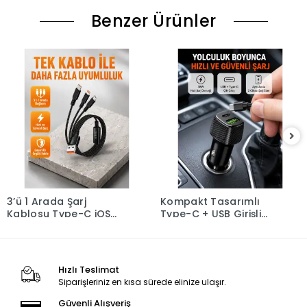
Benzer Ürünler
3’ü 1 Arada Şarj
Kompakt Tasarımlı
Kablosu Type-C iOS
Type-C + USB Girişli
Android Uyumlu Hızlı
Araç Şarj Başlığı
ve Güvenli Şarj
Hızlı Teslimat
Siparişleriniz en kısa sürede elinize ulaşır.
Güvenli Alışveriş