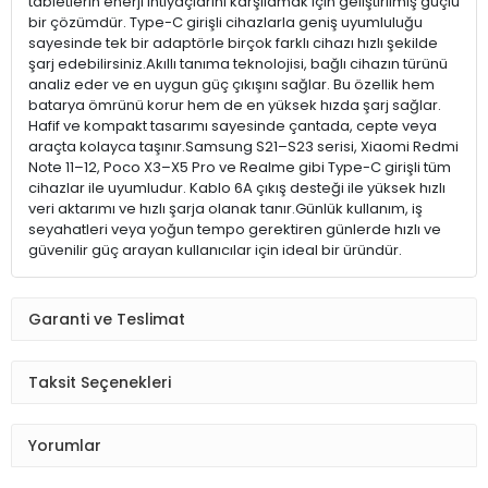
tabletlerin enerji ihtiyaçlarını karşılamak için geliştirilmiş güçlü
bir çözümdür. Type-C girişli cihazlarla geniş uyumluluğu
sayesinde tek bir adaptörle birçok farklı cihazı hızlı şekilde
şarj edebilirsiniz.Akıllı tanıma teknolojisi, bağlı cihazın türünü
analiz eder ve en uygun güç çıkışını sağlar. Bu özellik hem
batarya ömrünü korur hem de en yüksek hızda şarj sağlar.
Hafif ve kompakt tasarımı sayesinde çantada, cepte veya
araçta kolayca taşınır.Samsung S21–S23 serisi, Xiaomi Redmi
Note 11–12, Poco X3–X5 Pro ve Realme gibi Type-C girişli tüm
cihazlar ile uyumludur. Kablo 6A çıkış desteği ile yüksek hızlı
veri aktarımı ve hızlı şarja olanak tanır.Günlük kullanım, iş
seyahatleri veya yoğun tempo gerektiren günlerde hızlı ve
güvenilir güç arayan kullanıcılar için ideal bir üründür.
Garanti ve Teslimat
Taksit Seçenekleri
Yorumlar