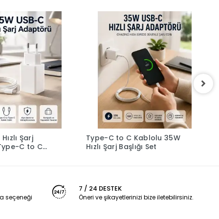
ızlı Şarj
Type-C to C Kablolu 35W
B
Type-C to C
Hızlı Şarj Başlığı Set
K
L
7 / 24 DESTEK
a seçeneği
Öneri ve şikayetlerinizi bize iletebilirsiniz.