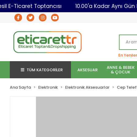
Yeni Nesil E-Ticaret Toptancısı
10.00'a Kadar A
En Yenile
ANNE & BEBEK
TÜM KATEGORİLER
AKSESUAR
& ÇOCUK
Ana Sayfa
Elektronik
Elektronik Aksesuarlar
Cep Telef