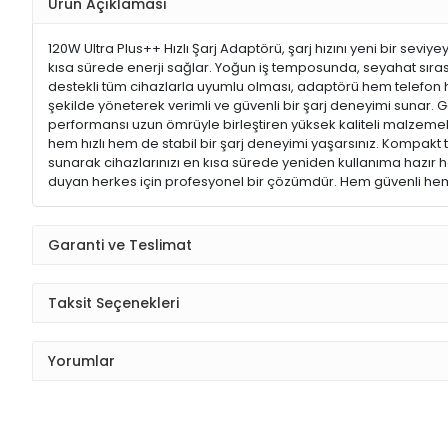
Ürün Açıklaması
120W Ultra Plus++ Hızlı Şarj Adaptörü, şarj hızını yeni bir sevi
kısa sürede enerji sağlar. Yoğun iş temposunda, seyahat sıras
destekli tüm cihazlarla uyumlu olması, adaptörü hem telefon hem 
şekilde yöneterek verimli ve güvenli bir şarj deneyimi sunar. 
performansı uzun ömrüyle birleştiren yüksek kaliteli malzemelerle
hem hızlı hem de stabil bir şarj deneyimi yaşarsınız. Kompakt
sunarak cihazlarınızı en kısa sürede yeniden kullanıma hazır h
duyan herkes için profesyonel bir çözümdür. Hem güvenli hem h
Garanti ve Teslimat
Taksit Seçenekleri
Yorumlar