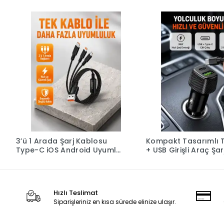
3’ü 1 Arada Şarj Kablosu
Kompakt Tasarımlı 
Type-C iOS Android Uyumlu
+ USB Girişli Araç Şar
Hızlı ve Güvenli Şarj
Başlığı
Hızlı Teslimat
Siparişleriniz en kısa sürede elinize ulaşır.