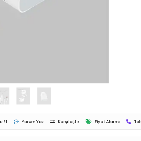
e Et
Yorum Yaz
Karşılaştır
Fiyat Alarmı
Tel