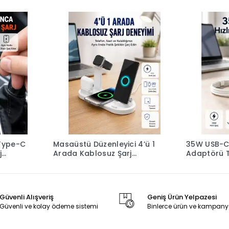
Type-C
Masaüstü Düzenleyici 4’ü 1
35W USB-C H
j
Arada Kablosuz Şarj
Adaptörü 
Aksesuarı Yeni Nesil
Kablo Seti
Güvenli Alışveriş
Geniş Ürün Yelpazesi
Güvenli ve kolay ödeme sistemi
Binlerce ürün ve kampany