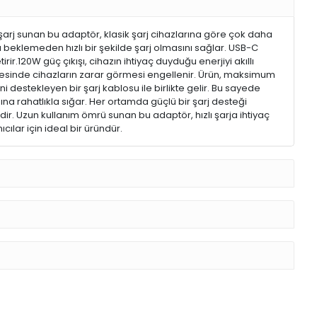
lı şarj sunan bu adaptör, klasik şarj cihazlarına göre çok daha
 beklemeden hızlı bir şekilde şarj olmasını sağlar. USB-C
r.120W güç çıkışı, cihazın ihtiyaç duyduğu enerjiyi akıllı
sayesinde cihazların zarar görmesi engellenir. Ürün, maksimum
i destekleyen bir şarj kablosu ile birlikte gelir. Bu sayede
a rahatlıkla sığar. Her ortamda güçlü bir şarj desteği
ir. Uzun kullanım ömrü sunan bu adaptör, hızlı şarja ihtiyaç
lar için ideal bir üründür.