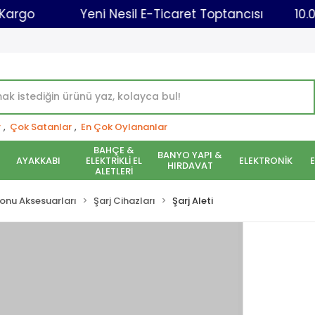
ynı Gün Kargo
Yeni Nesil E-Ticaret Toptancısı
r
,
Çok Satanlar
,
En Çok Oylananlar
BAHÇE &
BANYO YAPI &
AYAKKABI
ELEKTRİKLİ EL
ELEKTRONİK
HIRDAVAT
ALETLERİ
onu Aksesuarları
Şarj Cihazları
Şarj Aleti