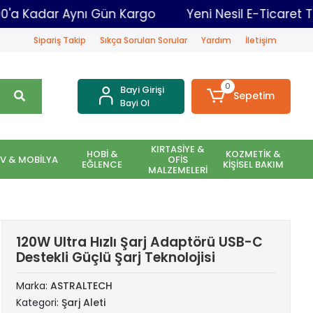
10.00'a Kadar Aynı Gün Kargo
Yeni Nesil E-T
Sipariş Takip
Sıkça Sorulan Sorular
Yardım
İletişim
0
Bayi Girişi
Sepetim
Bayi Ol
KIRTASİYE &
HOBİ &
KOZMETİK &
EV & MOBİLYA
OFİS
EĞLENCE
KİŞİSEL BAKIM
MALZEMELERİ
120W Ultra Hızlı Şarj Adaptörü USB-C
Destekli Güçlü Şarj Teknolojisi
Marka:
ASTRALTECH
Kategori:
Şarj Aleti