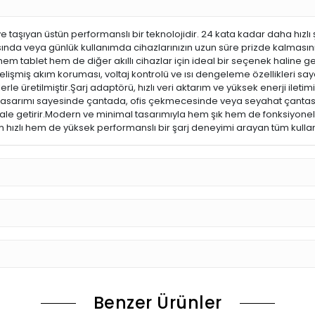
yeye taşıyan üstün performanslı bir teknolojidir. 24 kata kadar daha hız
ında veya günlük kullanımda cihazlarınızın uzun süre prizde kalmasını
tablet hem de diğer akıllı cihazlar için ideal bir seçenek haline getiri
Gelişmiş akım koruması, voltaj kontrolü ve ısı dengeleme özellikleri 
 üretilmiştir.Şarj adaptörü, hızlı veri aktarım ve yüksek enerji iletimin
 tasarımı sayesinde çantada, ofis çekmecesinde veya seyahat çantasın
ale getirir.Modern ve minimal tasarımıyla hem şık hem de fonksiyoneld
ızlı hem de yüksek performanslı bir şarj deneyimi arayan tüm kullanıcı
Benzer Ürünler