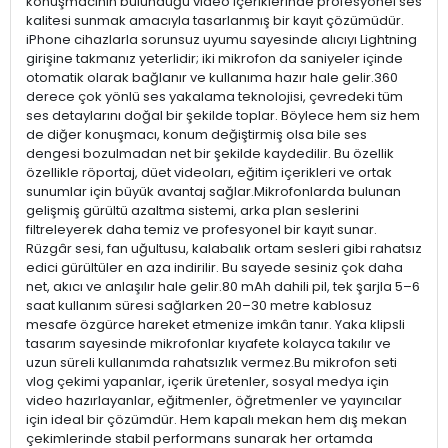
konuşmacının bulunduğu video içeriklerinde profesyonel ses
kalitesi sunmak amacıyla tasarlanmış bir kayıt çözümüdür.
iPhone cihazlarla sorunsuz uyumu sayesinde alıcıyı Lightning
girişine takmanız yeterlidir; iki mikrofon da saniyeler içinde
otomatik olarak bağlanır ve kullanıma hazır hale gelir.360
derece çok yönlü ses yakalama teknolojisi, çevredeki tüm
ses detaylarını doğal bir şekilde toplar. Böylece hem siz hem
de diğer konuşmacı, konum değiştirmiş olsa bile ses
dengesi bozulmadan net bir şekilde kaydedilir. Bu özellik
özellikle röportaj, düet videoları, eğitim içerikleri ve ortak
sunumlar için büyük avantaj sağlar.Mikrofonlarda bulunan
gelişmiş gürültü azaltma sistemi, arka plan seslerini
filtreleyerek daha temiz ve profesyonel bir kayıt sunar.
Rüzgâr sesi, fan uğultusu, kalabalık ortam sesleri gibi rahatsız
edici gürültüler en aza indirilir. Bu sayede sesiniz çok daha
net, akıcı ve anlaşılır hale gelir.80 mAh dahili pil, tek şarjla 5–6
saat kullanım süresi sağlarken 20–30 metre kablosuz
mesafe özgürce hareket etmenize imkân tanır. Yaka klipsli
tasarım sayesinde mikrofonlar kıyafete kolayca takılır ve
uzun süreli kullanımda rahatsızlık vermez.Bu mikrofon seti
vlog çekimi yapanlar, içerik üretenler, sosyal medya için
video hazırlayanlar, eğitmenler, öğretmenler ve yayıncılar
için ideal bir çözümdür. Hem kapalı mekan hem dış mekan
çekimlerinde stabil performans sunarak her ortamda