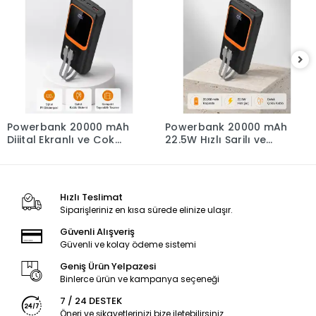
Powerbank 20000 mAh
Powerbank 20000 mAh
Dijital Ekranlı ve Çok
22.5W Hızlı Şarjlı ve
Kablolu Hızlı Şarj
Kompakt Çoklu Kablo
Cihazı
Çıkışlı
Hızlı Teslimat
Siparişleriniz en kısa sürede elinize ulaşır.
Güvenli Alışveriş
Güvenli ve kolay ödeme sistemi
Geniş Ürün Yelpazesi
Binlerce ürün ve kampanya seçeneği
7 / 24 DESTEK
Öneri ve şikayetlerinizi bize iletebilirsiniz.