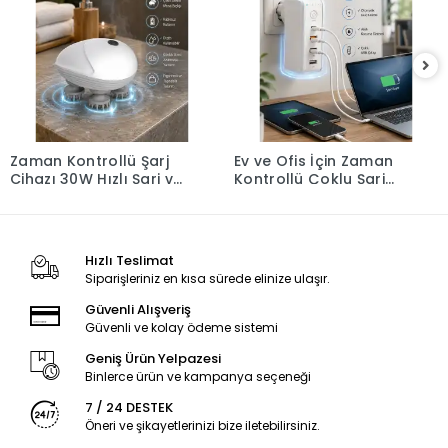
Zaman Kontrollü Şarj
Ev ve Ofis İçin Zaman
Cihazı 30W Hızlı Şarj ve
Kontrollü Çoklu Şarj
Çoklu USB Çıkışı Yeni
Cihazı Yeni Nesil
Nesil
Hızlı Teslimat
Siparişleriniz en kısa sürede elinize ulaşır.
Güvenli Alışveriş
Güvenli ve kolay ödeme sistemi
Geniş Ürün Yelpazesi
Binlerce ürün ve kampanya seçeneği
7 / 24 DESTEK
Öneri ve şikayetlerinizi bize iletebilirsiniz.