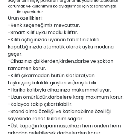
Güçlendirilmiş iç panalleri, ergonomik yapısı ile tabletinizi
korumak ve kullanımını kolaylaştırmak için tasarlanmıştır.
---- ile uyumludur.
Ürün özellikleri:
-Renk seçeneğimiz mevcuttur.
-Smart Kılıf uyku modlu kılıftır.
-Kılıfı açtığınızda uyanan tabletiniz kılıfı
kapattığınızda otomatik olarak uyku moduna
geçer.
-Cihazınızı çiziklerden,kirden,darbe ve şoktan
tamamen korur.
-Kılıfı çıkarmadan bütün slotlara(yan
tuşlar,şarj,kulaklık girişleri vs)erişilebilir.
-Harika kalıbıyla cihazınıza mükemmel uyar.
-Uzun ömürlüdür,darbelere karşı maximum korur.
-Kolayca takıp çıkartılabilir.
-Stand olma özelliği ve katlanabilme özelliği
sayesinde rahat kullanım sağlar.
-Üst kapağın kapanması,cihazı hem önden hem
arkadan gelebilecek darbelerden korur.