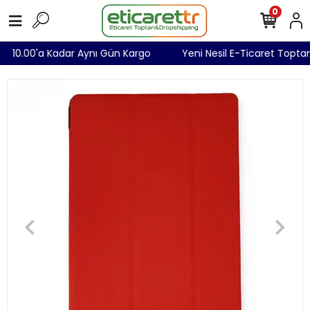
0
ı
10.00'a Kadar Aynı Gün Kargo
Yeni Nesil E-Ticaret Topta