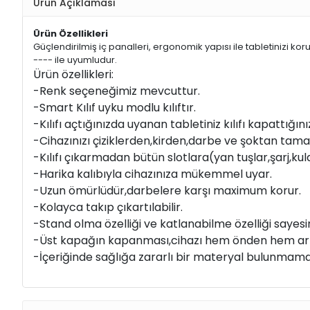
Ürün Açıklaması
Ürün Özellikleri
Güçlendirilmiş iç panalleri, ergonomik yapısı ile tabletinizi kor
---- ile uyumludur.
Ürün özellikleri:
-Renk seçeneğimiz mevcuttur.
-Smart Kılıf uyku modlu kılıftır.
-Kılıfı açtığınızda uyanan tabletiniz kılıfı kapattı
-Cihazınızı çiziklerden,kirden,darbe ve şoktan tam
-Kılıfı çıkarmadan bütün slotlara(yan tuşlar,şarj,kulaklı
-Harika kalıbıyla cihazınıza mükemmel uyar.
-Uzun ömürlüdür,darbelere karşı maximum korur.
-Kolayca takıp çıkartılabilir.
-Stand olma özelliği ve katlanabilme özelliği sayes
-Üst kapağın kapanması,cihazı hem önden hem ark
-İçeriğinde sağlığa zararlı bir materyal bulunmama