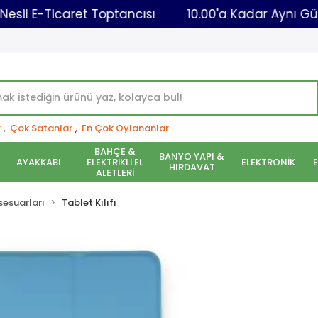
Yeni Nesil E-Ticaret Toptancısı
10.00'a Kadar
r
,
Çok Satanlar
,
En Çok Oylananlar
BAHÇE &
BANYO YAPI &
AYAKKABI
ELEKTRİKLİ EL
ELEKTRONİK
HIRDAVAT
ALETLERİ
sesuarları
Tablet Kılıfı