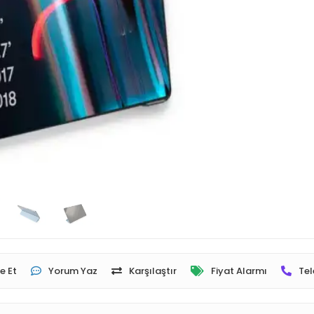
e Et
Yorum Yaz
Karşılaştır
Fiyat Alarmı
Tel