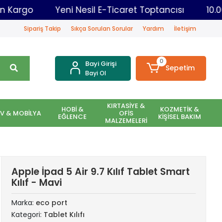
 Aynı Gün Kargo
Yeni Nesil E-Ticaret Toptancısı
Sipariş Takip
Sıkça Sorulan Sorular
Yardım
İletişim
0
Bayi Girişi
Sepetim
Bayi Ol
KIRTASİYE &
HOBİ &
KOZMETİK &
EV & MOBİLYA
OFİS
EĞLENCE
KİŞİSEL BAKIM
MALZEMELERİ
Apple İpad 5 Air 9.7 Kılıf Tablet Smart
Kılıf - Mavi
Marka:
eco port
Kategori:
Tablet Kılıfı