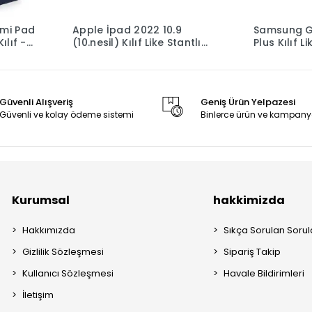
mi Pad
Apple İpad 2022 10.9
Samsung G
ılıf -
(10.nesil) Kılıf Like Stantlı
Plus Kılıf L
Tablet Silikon - Yeşil
Silikon - Si
Güvenli Alışveriş
Geniş Ürün Yelpazesi
Güvenli ve kolay ödeme sistemi
Binlerce ürün ve kampany
Kurumsal
hakkimizda
Hakkımızda
Sıkça Sorulan Sorul
Gizlilik Sözleşmesi
Sipariş Takip
Kullanıcı Sözleşmesi
Havale Bildirimleri
İletişim