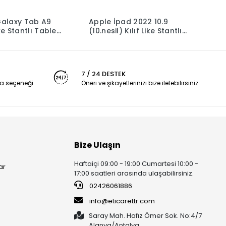
alaxy Tab A9
Apple İpad 2022 10.9
S
ike Stantlı Tablet
(10.nesil) Kılıf Like Stantlı
S
yah
Tablet Silikon - Mavi
M
7 / 24 DESTEK
a seçeneği
Öneri ve şikayetlerinizi bize iletebilirsiniz.
Bize Ulaşın
Haftaiçi 09:00 - 19:00 Cumartesi 10:00 -
ar
17:00 saatleri arasında ulaşabilirsiniz.
02426061886
info@eticarettr.com
Saray Mah. Hafız Ömer Sok. No:4/7
Alanya/Antalya