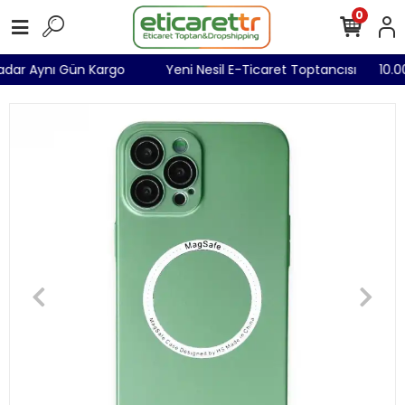
0
 Kadar Aynı Gün Kargo
Yeni Nesil E-Ticaret Toptancısı
10