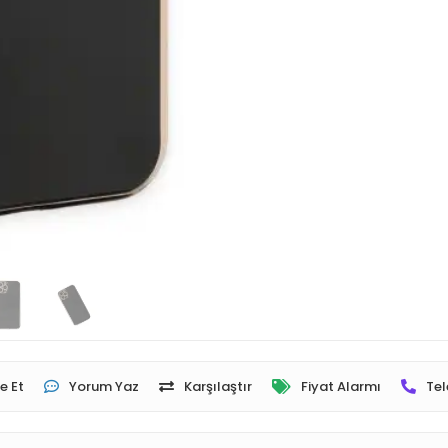
e Et
Yorum Yaz
Karşılaştır
Fiyat Alarmı
Tel