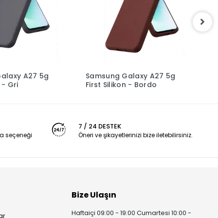
alaxy A27 5g
Samsung Galaxy A27 5g
N
 - Gri
First Silikon - Bordo
P
M
M
7 / 24 DESTEK
a seçeneği
Öneri ve şikayetlerinizi bize iletebilirsiniz.
Bize Ulaşın
Haftaiçi 09:00 - 19:00 Cumartesi 10:00 -
ar