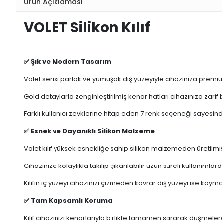
Ürün Açıklaması
VOLET Silikon Kılıf
✅ Şık ve Modern Tasarım
Volet serisi parlak ve yumuşak dış yüzeyiyle cihazınıza prem
Gold detaylarla zenginleştirilmiş kenar hatları cihazınıza zarif
Farklı kullanıcı zevklerine hitap eden 7 renk seçeneği sayesinde k
✅ Esnek ve Dayanıklı Silikon Malzeme
Volet kılıf yüksek esnekliğe sahip silikon malzemeden üretilmiş
Cihazınıza kolaylıkla takılıp çıkarılabilir uzun süreli kullanım
Kılıfın iç yüzeyi cihazınızı çizmeden kavrar dış yüzeyi ise kay
✅ Tam Kapsamlı Koruma
Kılıf cihazınızı kenarlarıyla birlikte tamamen sararak düşmel