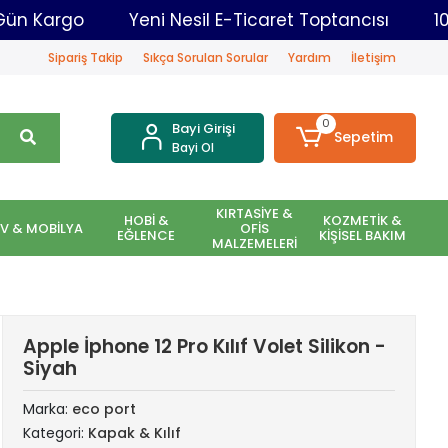
dar Aynı Gün Kargo
Yeni Nesil E-Ticaret Toptancı
Sipariş Takip
Sıkça Sorulan Sorular
Yardım
İletişim
0
Bayi Girişi
Sepetim
Bayi Ol
KIRTASİYE &
HOBİ &
KOZMETİK &
EV & MOBİLYA
OFİS
EĞLENCE
KİŞİSEL BAKIM
MALZEMELERİ
Apple İphone 12 Pro Kılıf Volet Silikon -
Siyah
Marka:
eco port
Kategori:
Kapak & Kılıf