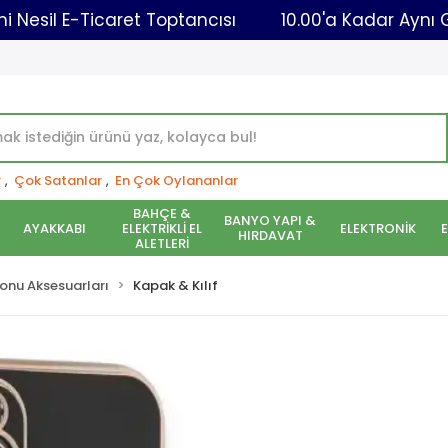
Yeni Nesil E-Ticaret Toptancısı
10.00'a Ka
r
,
Çok Satanlar
,
En Çok Oylananlar
BAHÇE &
BANYO YAPI &
AYAKKABI
ELEKTRİKLİ EL
ELEKTRONİK
HIRDAVAT
ALETLERİ
onu Aksesuarları
Kapak & Kılıf