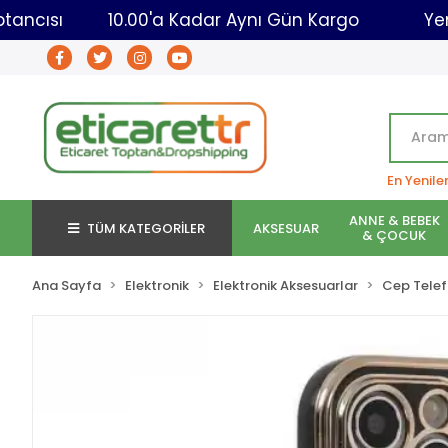
caret Toptancısı
10.00'a Kadar Aynı Gün Kargo
En Yenile
ANNE & BEBEK
TÜM KATEGORİLER
AKSESUAR
& ÇOCUK
Ana Sayfa
Elektronik
Elektronik Aksesuarlar
Cep Telef