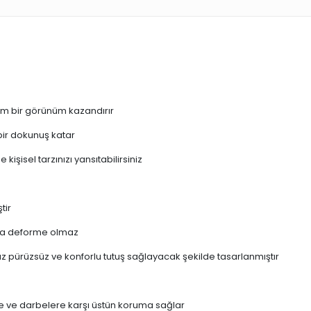
ium bir görünüm kazandırır
 bir dokunuş katar
işisel tarzınızı yansıtabilirsiniz
tir
larda deforme olmaz
maz pürüzsüz ve konforlu tutuş sağlayacak şekilde tasarlanmıştır
ere ve darbelere karşı üstün koruma sağlar