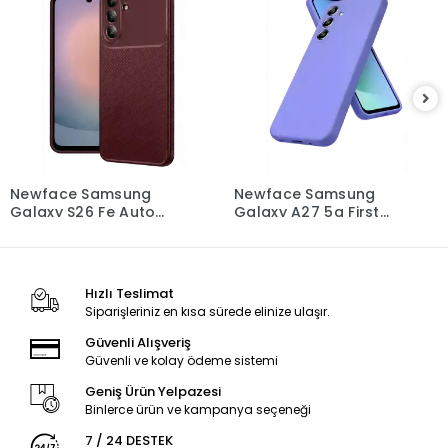
Newface Samsung
Newface Samsung
Galaxy S26 Fe Auto
Galaxy A27 5g First
Focus Karbon Kapak -
Silikon - Lila
Bordo
Hızlı Teslimat
Siparişleriniz en kısa sürede elinize ulaşır.
Güvenli Alışveriş
Güvenli ve kolay ödeme sistemi
Geniş Ürün Yelpazesi
Binlerce ürün ve kampanya seçeneği
7 / 24 DESTEK