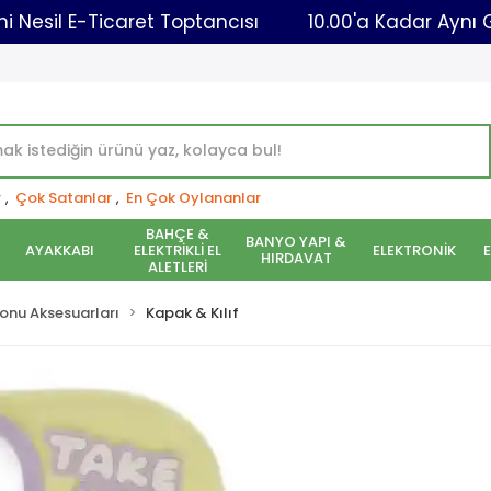
Yeni Nesil E-Ticaret Toptancısı
10.00'a Kad
r
,
Çok Satanlar
,
En Çok Oylananlar
BAHÇE &
BANYO YAPI &
AYAKKABI
ELEKTRİKLİ EL
ELEKTRONİK
HIRDAVAT
ALETLERİ
onu Aksesuarları
Kapak & Kılıf