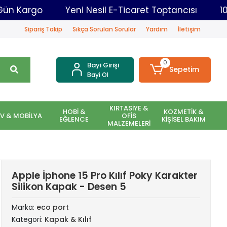
ar Aynı Gün Kargo
Yeni Nesil E-Ticaret Toptancıs
Sipariş Takip
Sıkça Sorulan Sorular
Yardım
İletişim
0
Bayi Girişi
Sepetim
Bayi Ol
KIRTASİYE &
HOBİ &
KOZMETİK &
EV & MOBİLYA
OFİS
EĞLENCE
KİŞİSEL BAKIM
MALZEMELERİ
Apple İphone 15 Pro Kılıf Poky Karakter
Silikon Kapak - Desen 5
Marka:
eco port
Kategori:
Kapak & Kılıf