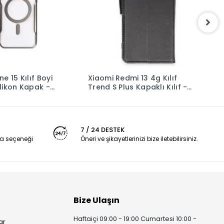
e 15 Kılıf Boyi
Xiaomi Redmi 13 4g Kılıf
G
likon Kapak -
Trend S Plus Kapaklı Kılıf -
P
Siyah
7 / 24 DESTEK
a seçeneği
Öneri ve şikayetlerinizi bize iletebilirsiniz.
Bize Ulaşın
Haftaiçi 09:00 - 19:00 Cumartesi 10:00 -
ar