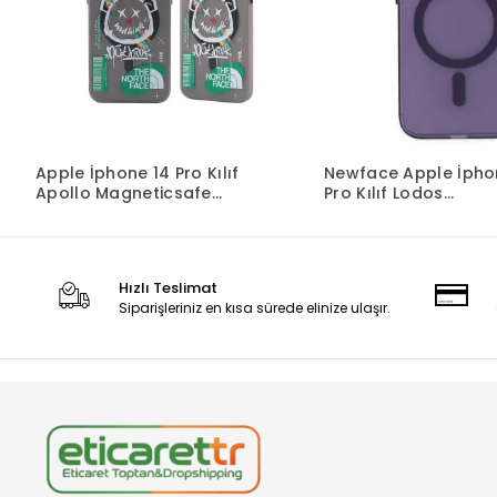
Apple İphone 14 Pro Kılıf
Newface Apple İpho
Apollo Magneticsafe
Pro Kılıf Lodos
Desenli Kapak - Apollo
Magneticsafe Mat K
Siyah - 2
Mor
Hızlı Teslimat
Siparişleriniz en kısa sürede elinize ulaşır.