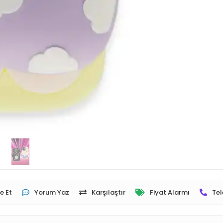
e Et
Yorum Yaz
Karşılaştır
Fiyat Alarmı
Tel