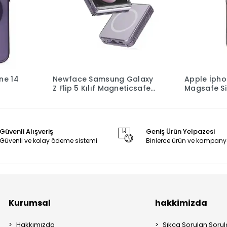
ne 14
Newface Samsung Galaxy
Apple İphon
Z Flip 5 Kılıf Magneticsafe
Magsafe Si
apak -
Şeffaf Silikon - Şeffaf
Titan Gri
Güvenli Alışveriş
Geniş Ürün Yelpazesi
Güvenli ve kolay ödeme sistemi
Binlerce ürün ve kampany
Kurumsal
hakkimizda
Hakkımızda
Sıkça Sorulan Sorul