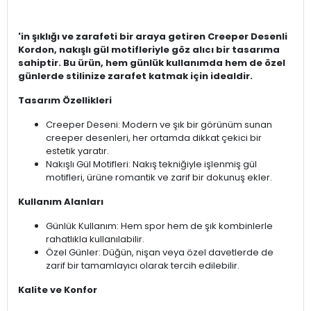
'in şıklığı ve zarafeti bir araya getiren Creeper Desenli
Kordon, nakışlı gül motifleriyle göz alıcı bir tasarıma
sahiptir. Bu ürün, hem günlük kullanımda hem de özel
günlerde stilinize zarafet katmak için idealdir.
Tasarım Özellikleri
Creeper Deseni: Modern ve şık bir görünüm sunan
creeper desenleri, her ortamda dikkat çekici bir
estetik yaratır.
Nakışlı Gül Motifleri: Nakış tekniğiyle işlenmiş gül
motifleri, ürüne romantik ve zarif bir dokunuş ekler.
Kullanım Alanları
Günlük Kullanım: Hem spor hem de şık kombinlerle
rahatlıkla kullanılabilir.
Özel Günler: Düğün, nişan veya özel davetlerde de
zarif bir tamamlayıcı olarak tercih edilebilir.
Kalite ve Konfor