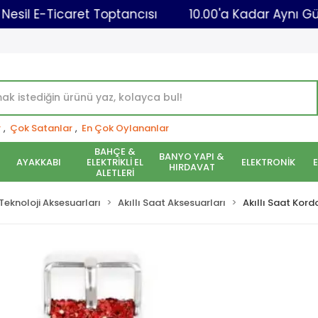
Yeni Nesil E-Ticaret Toptancısı
10.00'a Kadar 
r
,
Çok Satanlar
,
En Çok Oylananlar
BAHÇE &
BANYO YAPI &
AYAKKABI
ELEKTRİKLİ EL
ELEKTRONİK
HIRDAVAT
ALETLERİ
r Teknoloji Aksesuarları
Akıllı Saat Aksesuarları
Akıllı Saat Kord