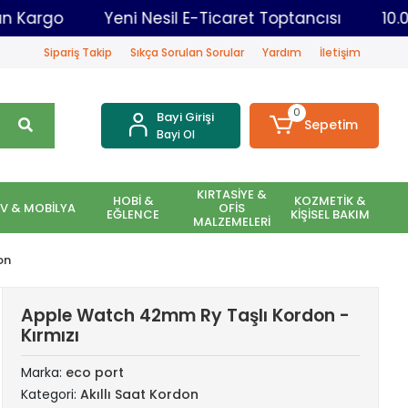
Aynı Gün Kargo
Yeni Nesil E-Ticaret Toptancısı
Sipariş Takip
Sıkça Sorulan Sorular
Yardım
İletişim
0
Bayi Girişi
Sepetim
Bayi Ol
KIRTASİYE &
HOBİ &
KOZMETİK &
EV & MOBİLYA
OFİS
EĞLENCE
KİŞİSEL BAKIM
MALZEMELERİ
on
Apple Watch 42mm Ry Taşlı Kordon -
Kırmızı
Marka:
eco port
Kategori:
Akıllı Saat Kordon