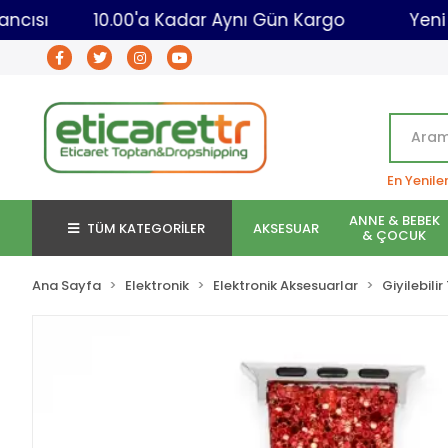
et Toptancısı
10.00'a Kadar Aynı Gün Kargo
En Yenile
ANNE & BEBEK
TÜM KATEGORİLER
AKSESUAR
& ÇOCUK
Ana Sayfa
Elektronik
Elektronik Aksesuarlar
Giyilebili