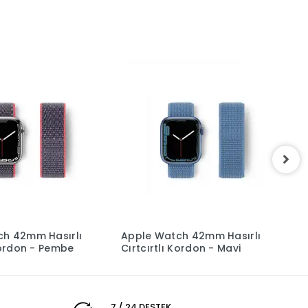
ch 42mm Hasırlı
Apple Watch 42mm Hasırlı
A
 Kordon - Pembe
Cırtcırtlı Kordon - Mavi
C
7 / 24 DESTEK