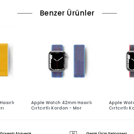
Benzer Ürünler
asırlı
Apple Watch 42mm Hasırlı
Apple Wat
rı
Cırtcırtlı Kordon - Mor
Cırtcırtlı
Güvenli Alışveriş
Geniş Ürün Yelpazesi