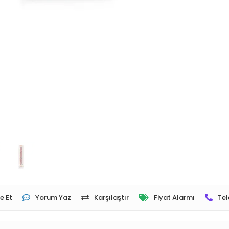
e Et
Yorum Yaz
Karşılaştır
Fiyat Alarmı
Tel