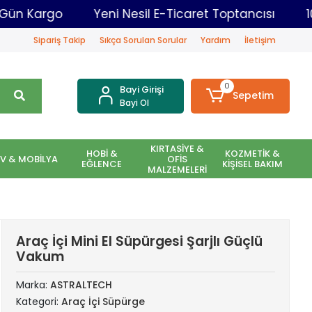
Kadar Aynı Gün Kargo
Yeni Nesil E-Ticaret Toptan
Sipariş Takip
Sıkça Sorulan Sorular
Yardım
İletişim
0
Bayi Girişi
Sepetim
Bayi Ol
KIRTASİYE &
HOBİ &
KOZMETİK &
EV & MOBİLYA
OFİS
EĞLENCE
KİŞİSEL BAKIM
MALZEMELERİ
Araç İçi Mini El Süpürgesi Şarjlı Güçlü
Vakum
Marka:
ASTRALTECH
Kategori:
Araç İçi Süpürge