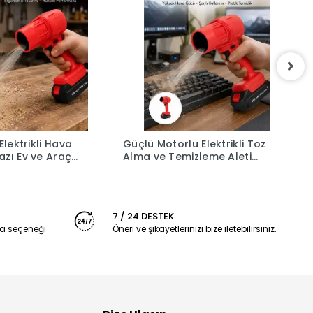
Elektrikli Hava
Güçlü Motorlu Elektrikli Toz
K
azı Ev ve Araç
Alma ve Temizleme Aleti
H
eni Nesil
Yeni Nesil
K
7 / 24 DESTEK
a seçeneği
Öneri ve şikayetlerinizi bize iletebilirsiniz.