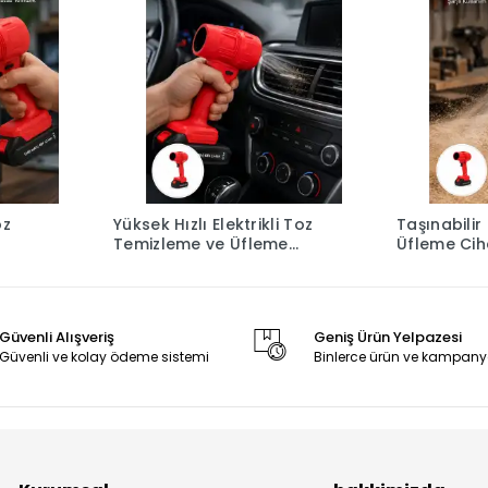
oz
Yüksek Hızlı Elektrikli Toz
Taşınabilir 
Temizleme ve Üfleme
Üfleme Cih
sil
Cihazı Yeni Nesil
Kullanımı Y
Güvenli Alışveriş
Geniş Ürün Yelpazesi
Güvenli ve kolay ödeme sistemi
Binlerce ürün ve kampany