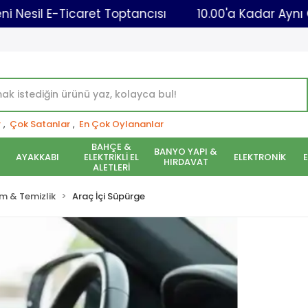
o
Yeni Nesil E-Ticaret Toptancısı
10.00'a 
r
,
Çok Satanlar
,
En Çok Oylananlar
BAHÇE &
BANYO YAPI &
AYAKKABI
ELEKTRİKLİ EL
ELEKTRONİK
HIRDAVAT
ALETLERİ
m & Temizlik
Araç İçi Süpürge