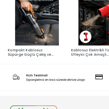
Kompakt Kablosuz
Kablosuz Elektrikli T
Süpürge Güçlü Çekiş ve
Üfleyici Çok Amaçlı
Düşük Ses Seviyesi
Temizlik Aleti Yeni Ne
Hızlı Teslimat
Siparişleriniz en kısa sürede elinize ulaşır.