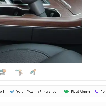
e Et
Yorum Yaz
Karşılaştır
Fiyat Alarmı
Tel