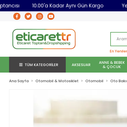
-Ticaret Toptancısı
10.00'a Kadar Aynı Gün Karg
En Yenile
ANNE & BEBEK
TÜM KATEGORİLER
AKSESUAR
& ÇOCUK
Ana Sayfa
Otomobil & Motosiklet
Otomobil
Oto Bakı