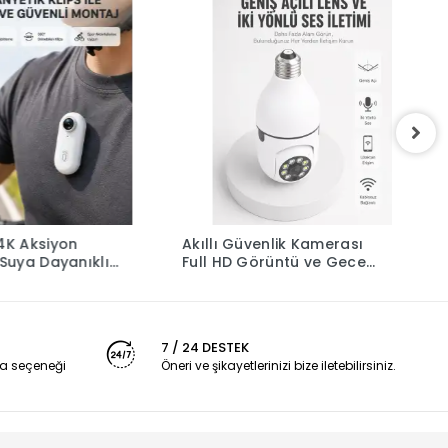
K Aksiyon
Akıllı Güvenlik Kamerası
H
uya Dayanıklı
Full HD Görüntü ve Gece
K
° Geniş Açı
Görüş Özellikli Yeni Nesil
K
7 / 24 DESTEK
a seçeneği
Öneri ve şikayetlerinizi bize iletebilirsiniz.