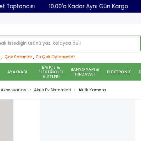
E-Ticaret Toptancısı
10.00'a Kadar Aynı Gün Kar
r
,
Çok Satanlar
,
En Çok Oylananlar
BAHÇE &
BANYO YAPI &
AYAKKABI
ELEKTRİKLİ EL
ELEKTRONİK
HIRDAVAT
ALETLERİ
 Aksesuarları
Akıllı Ev Sistemleri
Akıllı Kamera