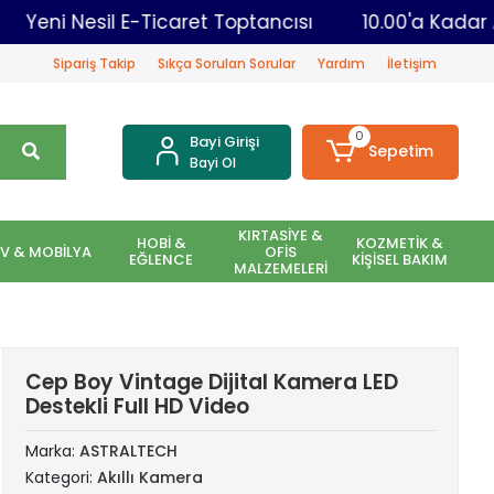
go
Yeni Nesil E-Ticaret Toptancısı
10.00'a
Sipariş Takip
Sıkça Sorulan Sorular
Yardım
İletişim
0
Bayi Girişi
Sepetim
Bayi Ol
KIRTASİYE &
HOBİ &
KOZMETİK &
EV & MOBİLYA
OFİS
EĞLENCE
KİŞİSEL BAKIM
MALZEMELERİ
Cep Boy Vintage Dijital Kamera LED
Destekli Full HD Video
Marka:
ASTRALTECH
Kategori:
Akıllı Kamera