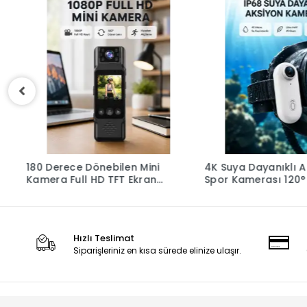
180 Derece Dönebilen Mini
4K Suya Dayanıklı Aksiyon
Kamera Full HD TFT Ekran
Spor Kamerası 120° 
Hareket Sensörlü (Kopya)
Açı ve WiFi Destekli
Hızlı Teslimat
Siparişleriniz en kısa sürede elinize ulaşır.