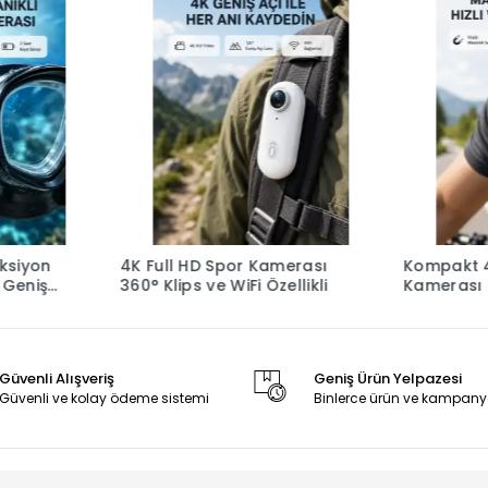
4K Full HD Spor Kamerası
Kompakt 4
Geniş
360° Klips ve WiFi Özellikli
Kamerası S
WiFi ve 120
Güvenli Alışveriş
Geniş Ürün Yelpazesi
Güvenli ve kolay ödeme sistemi
Binlerce ürün ve kampany