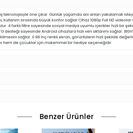
ş teknolojisiyle öne çıkar. Günlük yaşamda ani anları yakalamak isteye
mesi, kullanım sırasında büyük konfor sağlar.Cihaz 1080p Full HD videol
. 4 farklı filtre sayesinde sosyal medya uyumlu içerikler hızlı bir şekild
desteği sayesinde Android cihazlara hızlı veri aktarımı sağlar. 180mA
k çekilmesini sağlar. 0.96 inç renkli ekran, görüntülerin hızlı şekilde d
nler hem de çocuklar için mükemmel bir hediye seçeneğidir.
Benzer Ürünler