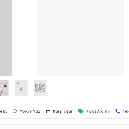
e Et
Yorum Yaz
Karşılaştır
Fiyat Alarmı
Tel