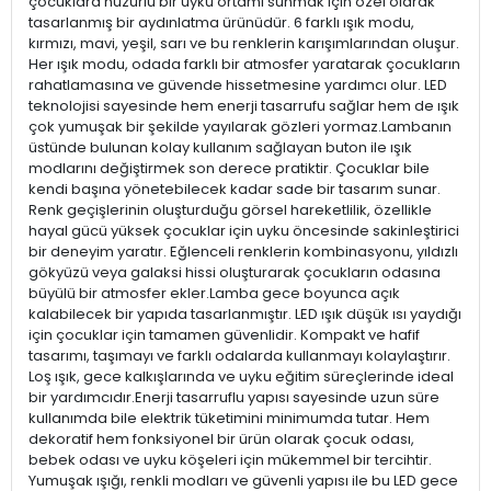
çocuklara huzurlu bir uyku ortamı sunmak için özel olarak
tasarlanmış bir aydınlatma ürünüdür. 6 farklı ışık modu,
kırmızı, mavi, yeşil, sarı ve bu renklerin karışımlarından oluşur.
Her ışık modu, odada farklı bir atmosfer yaratarak çocukların
rahatlamasına ve güvende hissetmesine yardımcı olur. LED
teknolojisi sayesinde hem enerji tasarrufu sağlar hem de ışık
çok yumuşak bir şekilde yayılarak gözleri yormaz.Lambanın
üstünde bulunan kolay kullanım sağlayan buton ile ışık
modlarını değiştirmek son derece pratiktir. Çocuklar bile
kendi başına yönetebilecek kadar sade bir tasarım sunar.
Renk geçişlerinin oluşturduğu görsel hareketlilik, özellikle
hayal gücü yüksek çocuklar için uyku öncesinde sakinleştirici
bir deneyim yaratır. Eğlenceli renklerin kombinasyonu, yıldızlı
gökyüzü veya galaksi hissi oluşturarak çocukların odasına
büyülü bir atmosfer ekler.Lamba gece boyunca açık
kalabilecek bir yapıda tasarlanmıştır. LED ışık düşük ısı yaydığı
için çocuklar için tamamen güvenlidir. Kompakt ve hafif
tasarımı, taşımayı ve farklı odalarda kullanmayı kolaylaştırır.
Loş ışık, gece kalkışlarında ve uyku eğitim süreçlerinde ideal
bir yardımcıdır.Enerji tasarruflu yapısı sayesinde uzun süre
kullanımda bile elektrik tüketimini minimumda tutar. Hem
dekoratif hem fonksiyonel bir ürün olarak çocuk odası,
bebek odası ve uyku köşeleri için mükemmel bir tercihtir.
Yumuşak ışığı, renkli modları ve güvenli yapısı ile bu LED gece