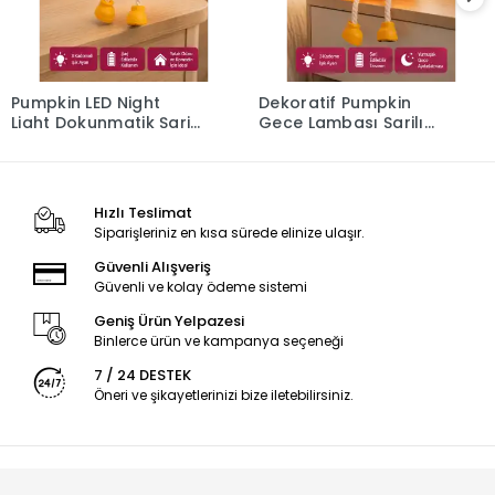
Pumpkin LED Night
Dekoratif Pumpkin
Light Dokunmatik Şarjlı
Gece Lambası Şarjlı
Silikon Gece Lambası
Dokunmatik LED Işık
Yeni Nesil
Yeni Nesil
Hızlı Teslimat
Siparişleriniz en kısa sürede elinize ulaşır.
Güvenli Alışveriş
Güvenli ve kolay ödeme sistemi
Geniş Ürün Yelpazesi
Binlerce ürün ve kampanya seçeneği
7 / 24 DESTEK
Öneri ve şikayetlerinizi bize iletebilirsiniz.