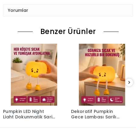
Yorumlar
Benzer Ürünler
Pumpkin LED Night
Dekoratif Pumpkin
Light Dokunmatik Şarjlı
Gece Lambası Şarjlı
Silikon Gece Lambası
Dokunmatik LED Işık
Yeni Nesil
Yeni Nesil