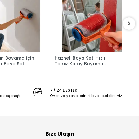
an Boyama İçin
Hazneli Boya Seti Hızlı
K
o Boya Seti
Temiz Kolay Boyama
H
Aparatı
A
7 / 24 DESTEK
a seçeneği
Öneri ve şikayetlerinizi bize iletebilirsiniz.
Bize Ulaşın