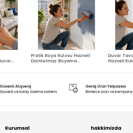
Pratik Boya Rulosu Hazneli
Duvar Tav
Duvar
Damlatmaz Boyama
Hazneli Rul
Aparatı Seti
Güvenli Alışveriş
Geniş Ürün Yelpazesi
Güvenli ve kolay ödeme sistemi
Binlerce ürün ve kampany
Kurumsal
hakkimizda