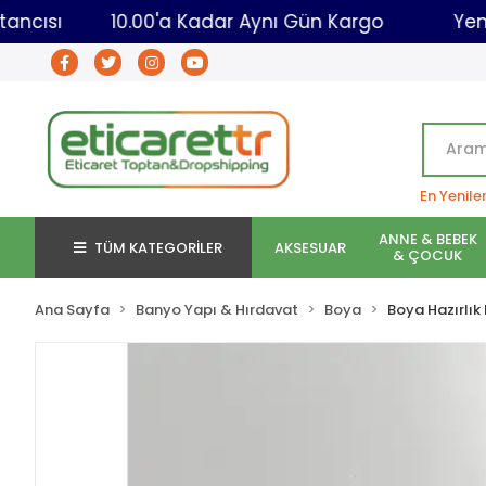
aret Toptancısı
10.00'a Kadar Aynı Gün Kargo
En Yenile
ANNE & BEBEK
TÜM KATEGORİLER
AKSESUAR
& ÇOCUK
Ana Sayfa
Banyo Yapı & Hırdavat
Boya
Boya Hazırlık