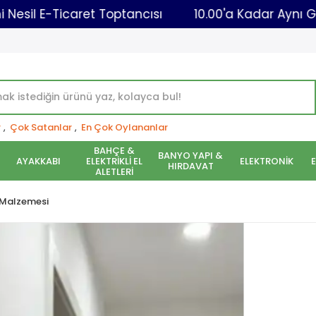
Yeni Nesil E-Ticaret Toptancısı
10.00'a Kad
r
,
Çok Satanlar
,
En Çok Oylananlar
BAHÇE &
BANYO YAPI &
AYAKKABI
ELEKTRİKLİ EL
ELEKTRONİK
HIRDAVAT
ALETLERİ
 Malzemesi