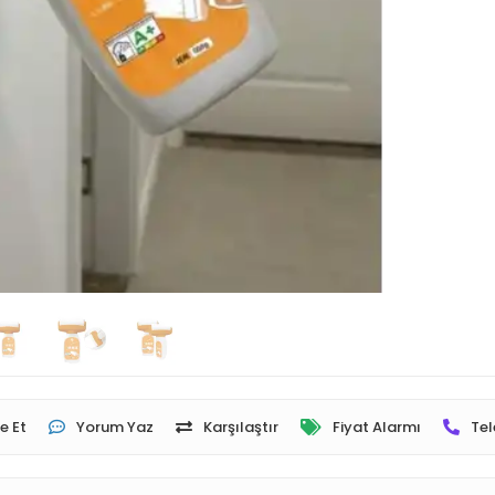
e Et
Yorum Yaz
Karşılaştır
Fiyat Alarmı
Tel