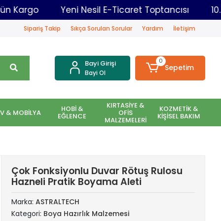
ar Aynı Gün Kargo
Yeni Nesil E-Ticaret Toptancıs
Sipariş Takip
Sıkça Sorulan Sorular
Yardım
İletişim
0
Bayi Girişi
Sepetim
Bayi Ol
KIRTASİYE &
HOBİ &
KOZMETİK &
EV & MOBİLYA
OFİS
EĞLENCE
KİŞİSEL BAKIM
MALZEMELERİ
Çok Fonksiyonlu Duvar Rötuş Rulosu
Hazneli Pratik Boyama Aleti
Marka:
ASTRALTECH
Kategori:
Boya Hazırlık Malzemesi