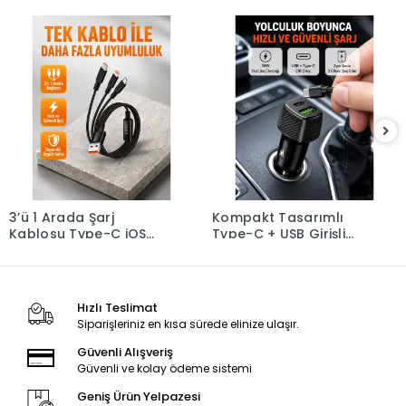
3’ü 1 Arada Şarj
Kompakt Tasarımlı
Kablosu Type-C iOS
Type-C + USB Girişli
Android Uyumlu Hızlı
Araç Şarj Başlığı
ve Güvenli Şarj
Hızlı Teslimat
Siparişleriniz en kısa sürede elinize ulaşır.
Güvenli Alışveriş
Güvenli ve kolay ödeme sistemi
Geniş Ürün Yelpazesi