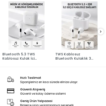
Bluetooth 5.3 TWS
TWS Kablosuz
Kablosuz Kulak İçi
Bluetooth Kulaklık 3
Kulaklık 25 Metre
Saat Müzik 4 Saat
Menzil Şarj Kutulu
Konuşma Şarj Kutulu
Hızlı Teslimat
Siparişleriniz en kısa sürede elinize ulaşır.
Güvenli Alışveriş
Güvenli ve kolay ödeme sistemi
Geniş Ürün Yelpazesi
Binlerce ürün ve kampanya seçeneği