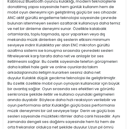
Kablosuz Bluetooth oyuncu kulaklığı, modern teknolojilerle
donatılmış yapısı sayesinde hem günlük kullanım hem de
mobil oyun deneyimi için geliştirilmiş güçlü bir ses cihazıdır.
ANC aktif gürültü engelleme teknolojisi sayesinde çevrede
bulunan istenmeyen sesleri azaltarak kullanıcıya daha temiz
ve net bir dinleme deneyimi sunar. Özellikle kalabalık
ortamlarda, toplu taşımada, spor yaparken veya dış
mekanda müzik dinlerken dış seslerin etkisini minimum
seviyeye indirir.Kulaklıkta yer alan ENC mikrofon gürültü
azaltma sistemi ise konuşma sırasında çevredeki sesleri
filtreleyerek karşı tarafa daha net ve anlaşılır bir ses
iletilmesini sağlar. Bu özellik sayesinde telefon görüşmeleri
daha kaliteli hale gelir ve online oyunlarda takım
arkadaşlarınızla iletişim kurarken sesiniz daha net
duyulur.Kulaklık düşük gecikme teknolojisi ile geliştirilmiştir.
Bu özellik özellikle mobil oyun oynayan kullanıcılar için büyük
bir avantaj sağlar. Oyun sırasında ses efektleri ve görüntü
senkronize şekilde iletilir ve kullanıcı oyundaki gelişmeleri
anında duyabilir. Böylece daha hızlı reaksiyon verilebilir ve
oyun performansı artar.Kulaklığın güçlü bass performansı
müzik deneyimini bir üst seviyeye taşır. Derin ve güçlü bas
sesleri sayesinde müzikteki ritimler daha canlı hissedilir. Aynı
zamanda dengeli ses dağılımı sayesinde hem tiz hem de
orta frekanslar oldukça net şekilde duyulur.Uzun pil ömrü