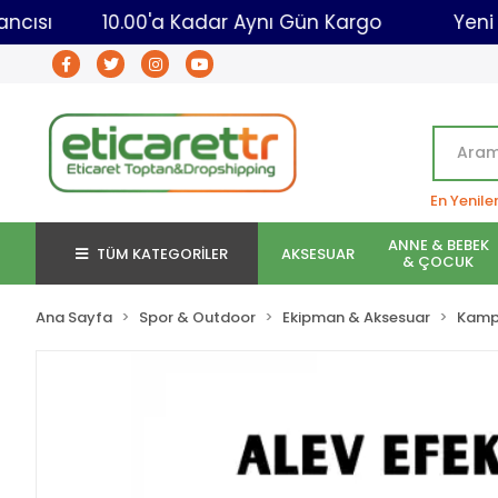
ret Toptancısı
10.00'a Kadar Aynı Gün Kargo
En Yenile
ANNE & BEBEK
TÜM KATEGORİLER
AKSESUAR
& ÇOCUK
Ana Sayfa
Spor & Outdoor
Ekipman & Aksesuar
Kam