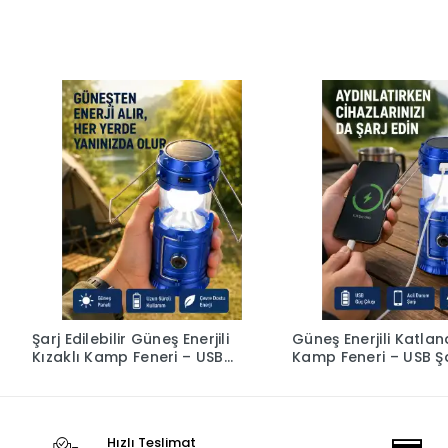
Şarj Edilebilir Güneş Enerjili
Güneş Enerjili Katlana
Kızaklı Kamp Feneri – USB
Kamp Feneri – USB Şar
Çıkışlı, Katlanabilir,
Hafif ve Çok Fonksiy
Dayanıklı ve Çok
Fonksiyonlu
Hızlı Teslimat