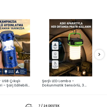
r USB Çıkışlı
Şarjlı LED Lamba –
A
– Şarj Edilebilir,
Dokunmatik Sensörlü, 3
L
ve Çok
Kademeli Parlaklık
P
u
v
7 / 24 DESTEK