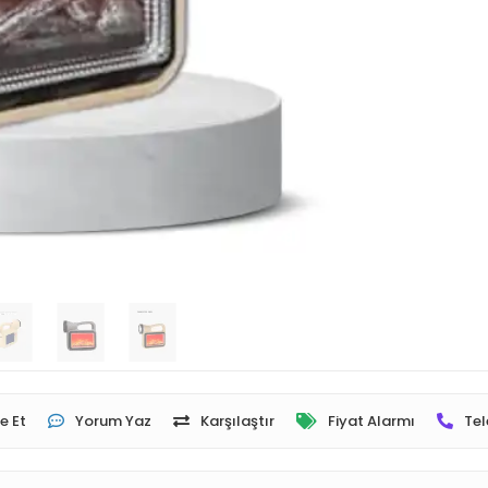
e Et
Yorum Yaz
Karşılaştır
Fiyat Alarmı
Tel