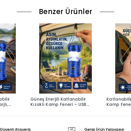
Benzer Ürünler
bilir
Güneş Enerjili Katlanabilir
Katlanabili
jlı,
Kızaklı Kamp Feneri – USB
Kamp Feneri 
onlu
Şarjlı, Çok Yönlü ve
Dayanıklı 
Dayanıklı Tasarım
Fonksiyonl
Güvenli Alışveriş
Geniş Ürün Yelpazesi