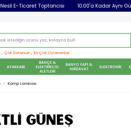
Yeni Nesil E-Ticaret Toptancısı
10.00'a Kadar
r
,
Çok Satanlar
,
En Çok Oylananlar
BAHÇE &
BANYO YAPI &
AYAKKABI
ELEKTRİKLİ EL
ELEKTRONİK
HIRDAVAT
ALETLERİ
p
Kamp Lambası