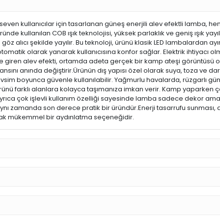
even kullanıcılar için tasarlanan güneş enerjili alev efektli lamba, h
 kullanılan COB ışık teknolojisi, yüksek parlaklık ve geniş ışık yayıl
 alıcı şekilde yayılır. Bu teknoloji, ürünü klasik LED lambalardan ay
tomatik olarak yanarak kullanıcısına konfor sağlar. Elektrik ihtiyac
e giren alev efekti, ortamda adeta gerçek bir kamp ateşi görüntüsü ol
ını anında değiştirir.Ürünün dış yapısı özel olarak suya, toza ve dar
evsim boyunca güvenle kullanılabilir. Yağmurlu havalarda, rüzgarlı gün
rünü farklı alanlara kolayca taşımanıza imkan verir. Kamp yaparken ça
yrıca çok işlevli kullanım özelliği sayesinde lamba sadece dekor amaçl
 aynı zamanda son derece pratik bir üründür.Enerji tasarrufu sunması, dayan
acak mükemmel bir aydınlatma seçeneğidir.