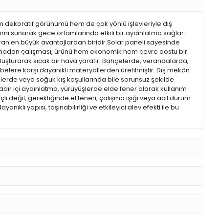
em dekoratif görünümü hem de çok yönlü işlevleriyle dış
ımı sunarak gece ortamlarında etkili bir aydınlatma sağlar.
ıran en büyük avantajlardan biridir.Solar paneli sayesinde
ı olmadan çalışması, ürünü hem ekonomik hem çevre dostu bir
uşturarak sıcak bir hava yaratır. Bahçelerde, verandalarda,
belere karşı dayanıklı materyallerden üretilmiştir. Dış mekân
lerde veya soğuk kış koşullarında bile sorunsuz şekilde
dır içi aydınlatma, yürüyüşlerde elde fener olarak kullanım
ı değil, gerektiğinde el feneri, çalışma ışığı veya acil durum
ıklı yapısı, taşınabilirliği ve etkileyici alev efekti ile bu