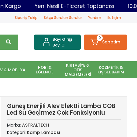
 Aynı Gün Kargo
Yeni Nesil E-Ticaret Toptancısı
Sipariş Takip
Sıkça Sorulan Sorular
Yardım
İletişim
0
Bayi Girişi
Sepetim
Bayi Ol
KIRTASİYE &
HOBİ &
KOZMETİK &
EV & MOBİLYA
OFİS
EĞLENCE
KİŞİSEL BAKIM
MALZEMELERİ
Güneş Enerjili Alev Efektli Lamba COB
Led Su Geçirmez Çok Fonksiyonlu
Marka:
ASTRALTECH
Kategori:
Kamp Lambası