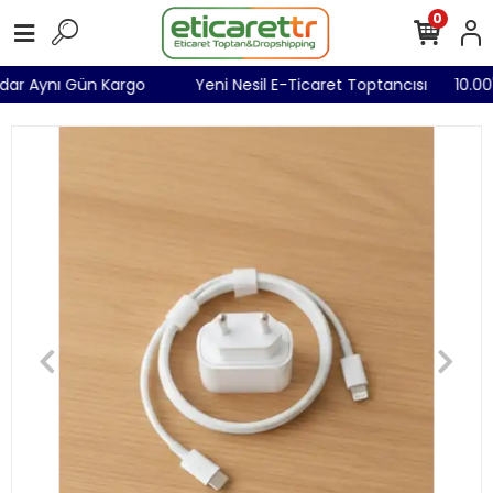
0
Kadar Aynı Gün Kargo
Yeni Nesil E-Ticaret Toptancısı
10.