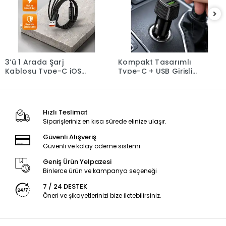
3’ü 1 Arada Şarj
Kompakt Tasarımlı
Kablosu Type-C iOS
Type-C + USB Girişli
Android Uyumlu Hızlı
Araç Şarj Başlığı
ve Güvenli Şarj
Hızlı Teslimat
Siparişleriniz en kısa sürede elinize ulaşır.
Güvenli Alışveriş
Güvenli ve kolay ödeme sistemi
Geniş Ürün Yelpazesi
Binlerce ürün ve kampanya seçeneği
7 / 24 DESTEK
Öneri ve şikayetlerinizi bize iletebilirsiniz.