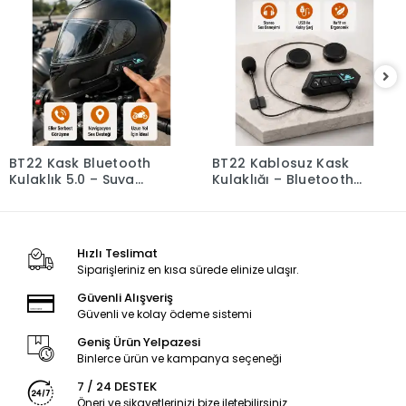
BT22 Kask Bluetooth
BT22 Kablosuz Kask
Kulaklık 5.0 – Suya
Kulaklığı – Bluetooth
Dayanıklı, Gürültü
5.0, Intercom, Su
Önleyici, Uzun Pil
Geçirmez ve Uzun
Ömürlü Yeni Nesil
Ömürlü Batarya Yeni
Nesil
Hızlı Teslimat
Siparişleriniz en kısa sürede elinize ulaşır.
Güvenli Alışveriş
Güvenli ve kolay ödeme sistemi
Geniş Ürün Yelpazesi
Binlerce ürün ve kampanya seçeneği
7 / 24 DESTEK
Öneri ve şikayetlerinizi bize iletebilirsiniz.