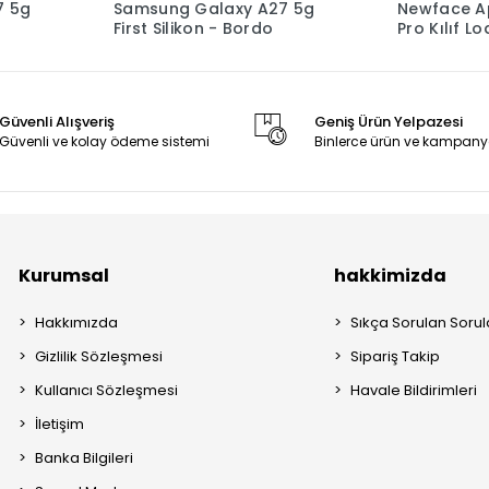
7 5g
Samsung Galaxy A27 5g
Newface Ap
First Silikon - Bordo
Pro Kılıf L
Magnetics
Mor
Güvenli Alışveriş
Geniş Ürün Yelpazesi
Güvenli ve kolay ödeme sistemi
Binlerce ürün ve kampany
Kurumsal
hakkimizda
Hakkımızda
Sıkça Sorulan Sorul
Gizlilik Sözleşmesi
Sipariş Takip
Kullanıcı Sözleşmesi
Havale Bildirimleri
İletişim
Banka Bilgileri