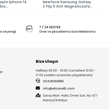
ple İphone 14
Newface Samsung Galaxy
A
odos
Z Flip 5 Kılıf Magneticsafe
M
afe Mat Kapak -
Şeffaf Silikon - Şeffaf
T
7 / 24 DESTEK
a seçeneği
Öneri ve şikayetlerinizi bize iletebilirsiniz.
Bize Ulaşın
Haftaiçi 09:00 - 19:00 Cumartesi 10:00 -
ar
17:00 saatleri arasında ulaşabilirsiniz.
02426061886
info@eticarettr.com
Saray Mah. Hafız Ömer Sok. No:4/7
Alanya/Antalya