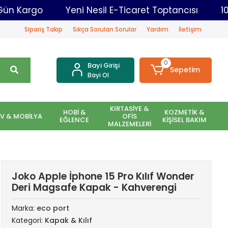
adar Aynı Gün Kargo
Yeni Nesil E-Ticaret Toptanc
Sipariş Takip
Sıkça Sorulan Sorular
Yardım
İletişim
0
Bayi Girişi
Sepetim
Bayi Ol
KIRTASİYE &
HOBİ &
KOZMETİK &
EV & MOBİLYA
OFİS
EĞLENCE
KİŞİSEL BAKIM
MALZEMELERİ
Joko Apple İphone 15 Pro Kılıf Wonder
Deri Magsafe Kapak - Kahverengi
Marka:
eco port
Kategori:
Kapak & Kılıf