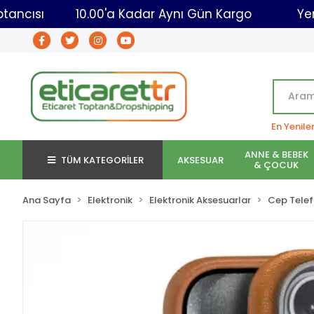
Ticaret Toptancısı
10.00'a Kadar Aynı Gün Kargo
En Yenile
ANNE & BEBEK
TÜM KATEGORİLER
AKSESUAR
& ÇOCUK
Ana Sayfa
Elektronik
Elektronik Aksesuarlar
Cep Telef