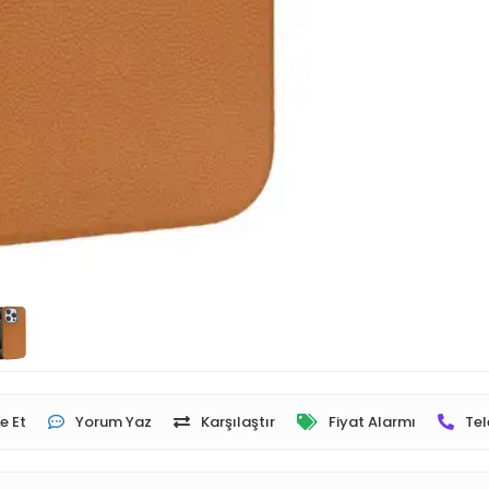
e Et
Yorum Yaz
Karşılaştır
Fiyat Alarmı
Tel