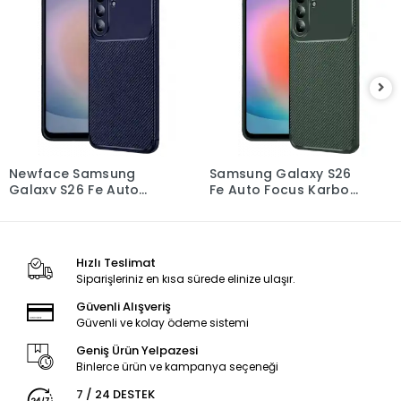
Samsung Galaxy S26
Apple İphone 14 Pro
Fe Auto Focus Karbon
Kılıf Apollo
Kapak - Yeşil
Magneticsafe Desenli
Kapak - Apollo Siyah -
2
Hızlı Teslimat
Siparişleriniz en kısa sürede elinize ulaşır.
Güvenli Alışveriş
Güvenli ve kolay ödeme sistemi
Geniş Ürün Yelpazesi
Binlerce ürün ve kampanya seçeneği
7 / 24 DESTEK