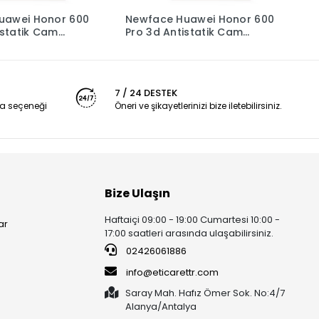
uawei Honor 600
Newface Huawei Honor 600
N
istatik Cam
Pro 3d Antistatik Cam
3
yucu - Şeffaf
Ekran Koruyucu - Şeffaf
K
7 / 24 DESTEK
a seçeneği
Öneri ve şikayetlerinizi bize iletebilirsiniz.
Bize Ulaşın
Haftaiçi 09:00 - 19:00 Cumartesi 10:00 -
ar
17:00 saatleri arasında ulaşabilirsiniz.
02426061886
info@eticarettr.com
Saray Mah. Hafız Ömer Sok. No:4/7
Alanya/Antalya