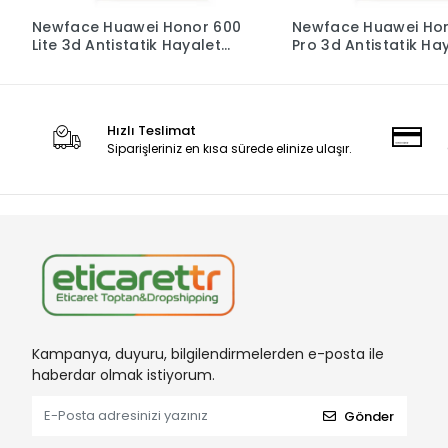
Newface Huawei Honor 600
Newface Huawei Ho
Lite 3d Antistatik Hayalet
Pro 3d Antistatik Ha
Cam Ekran Koruyucu -
Cam Ekran Koruyucu
Şeffaf
Şeffaf
Hızlı Teslimat
Siparişleriniz en kısa sürede elinize ulaşır.
Kampanya, duyuru, bilgilendirmelerden e-posta ile
haberdar olmak istiyorum.
Gönder