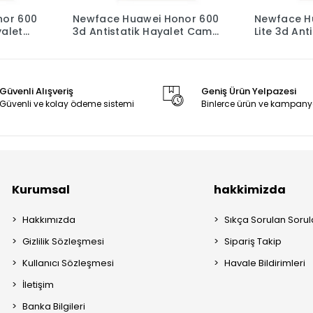
nor 600
Newface Huawei Honor 600
Newface H
yalet
3d Antistatik Hayalet Cam
Lite 3d Ant
 -
Ekran Koruyucu - Şeffaf
Ekran Koru
Güvenli Alışveriş
Geniş Ürün Yelpazesi
Güvenli ve kolay ödeme sistemi
Binlerce ürün ve kampany
Kurumsal
hakkimizda
Hakkımızda
Sıkça Sorulan Sorul
Gizlilik Sözleşmesi
Sipariş Takip
Kullanıcı Sözleşmesi
Havale Bildirimleri
İletişim
Banka Bilgileri