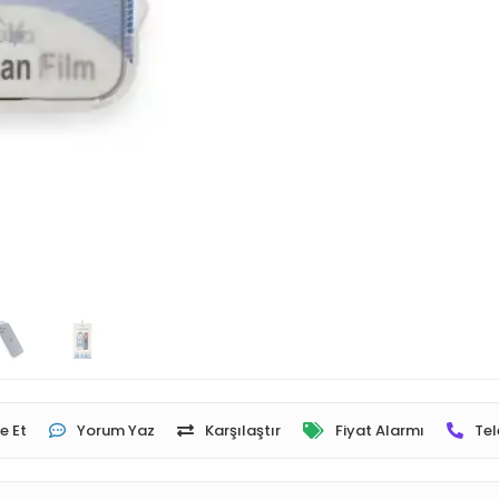
e Et
Yorum Yaz
Karşılaştır
Fiyat Alarmı
Tel