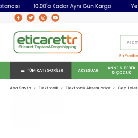
caret Toptancısı
10.00'a Kadar Aynı Gün Kargo
En Yenile
ANNE & BEBEK
TÜM KATEGORİLER
AKSESUAR
& ÇOCUK
Ana Sayfa
Elektronik
Elektronik Aksesuarlar
Cep Telef