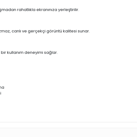
adan rahatlıkla ekranınıza yerleştirilir.
ozmaz, canlı ve gerçekçi görüntü kalitesi sunar.
f bir kullanım deneyimi sağlar.
ama
i