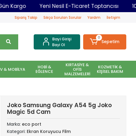
dar Aynı Gün Kargo
Yeni Nesil E-Ticaret Toptancı
Sipariş Takip
Sıkça Sorulan Sorular
Yardım
İletişim
0
Bayi Girişi
Sepetim
Bayi Ol
KIRTASİYE &
HOBİ &
KOZMETİK &
EV & MOBİLYA
OFİS
EĞLENCE
KİŞİSEL BAKIM
MALZEMELERİ
Joko Samsung Galaxy A54 5g Joko
Magic 5d Cam
Marka:
eco port
Kategori:
Ekran Koruyucu Film