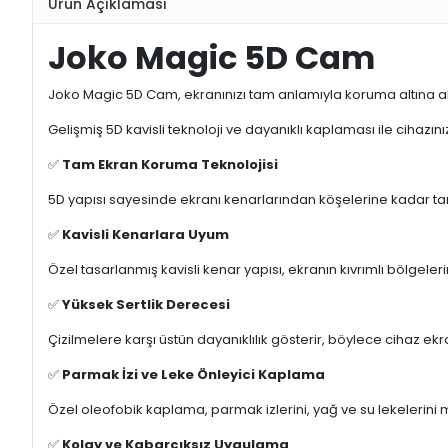
Ürün Açıklaması
Joko Magic 5D Cam
Joko Magic 5D Cam, ekranınızı tam anlamıyla koruma altına a
Gelişmiş 5D kavisli teknoloji ve dayanıklı kaplaması ile cihazı
✅
Tam Ekran Koruma Teknolojisi
5D yapısı sayesinde ekranı kenarlarından köşelerine kadar t
✅
Kavisli Kenarlara Uyum
Özel tasarlanmış kavisli kenar yapısı, ekranın kıvrımlı bölg
✅
Yüksek Sertlik Derecesi
Çizilmelere karşı üstün dayanıklılık gösterir, böylece cihaz ekr
✅
Parmak İzi ve Leke Önleyici Kaplama
Özel oleofobik kaplama, parmak izlerini, yağ ve su lekelerini
✅
Kolay ve Kabarcıksız Uygulama