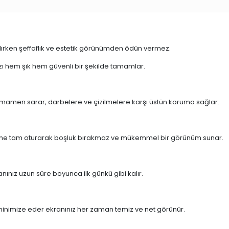
lırken şeffaflık ve estetik görünümden ödün vermez.
nızı hem şık hem güvenli bir şekilde tamamlar.
amamen sarar, darbelere ve çizilmelere karşı üstün koruma sağlar.
elerine tam oturarak boşluk bırakmaz ve mükemmel bir görünüm sunar.
anınız uzun süre boyunca ilk günkü gibi kalır.
 minimize eder ekranınız her zaman temiz ve net görünür.