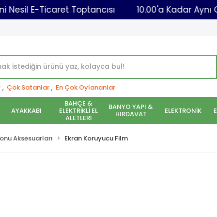
Yeni Nesil E-Ticaret Toptancısı
10.00'a Ka
r
,
Çok Satanlar
,
En Çok Oylananlar
BAHÇE &
BANYO YAPI &
AYAKKABI
ELEKTRİKLİ EL
ELEKTRONİK
HIRDAVAT
ALETLERİ
onu Aksesuarları
Ekran Koruyucu Film