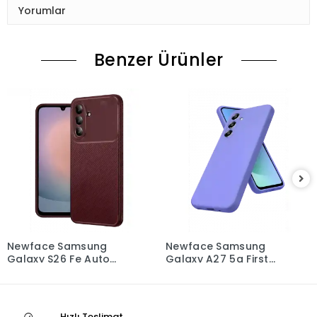
Yorumlar
Benzer Ürünler
Newface Samsung
Newface Samsung
Galaxy S26 Fe Auto
Galaxy A27 5g First
Focus Karbon Kapak -
Silikon - Lila
Bordo
Hızlı Teslimat