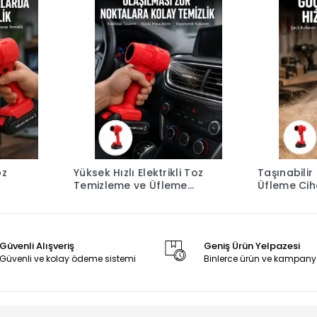
oz
Yüksek Hızlı Elektrikli Toz
Taşınabilir 
Temizleme ve Üfleme
Üfleme Cih
sil
Cihazı Yeni Nesil
Kullanımı Y
Güvenli Alışveriş
Geniş Ürün Yelpazesi
Güvenli ve kolay ödeme sistemi
Binlerce ürün ve kampany