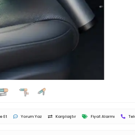
e Et
Yorum Yaz
Karşılaştır
Fiyat Alarmı
Tel