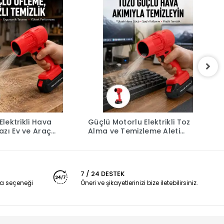
Elektrikli Hava
Güçlü Motorlu Elektrikli Toz
K
azı Ev ve Araç
Alma ve Temizleme Aleti
H
eni Nesil
Yeni Nesil
K
7 / 24 DESTEK
a seçeneği
Öneri ve şikayetlerinizi bize iletebilirsiniz.