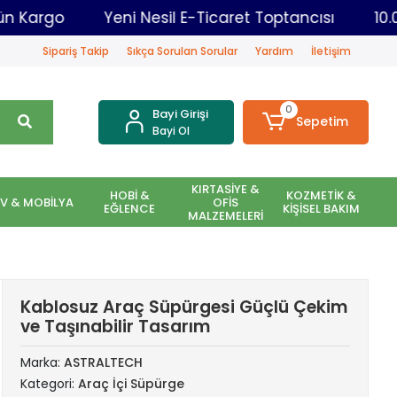
dar Aynı Gün Kargo
Yeni Nesil E-Ticaret Toptancı
Sipariş Takip
Sıkça Sorulan Sorular
Yardım
İletişim
0
Bayi Girişi
Sepetim
Bayi Ol
KIRTASİYE &
HOBİ &
KOZMETİK &
EV & MOBİLYA
OFİS
EĞLENCE
KİŞİSEL BAKIM
MALZEMELERİ
Kablosuz Araç Süpürgesi Güçlü Çekim
ve Taşınabilir Tasarım
Marka:
ASTRALTECH
Kategori:
Araç İçi Süpürge