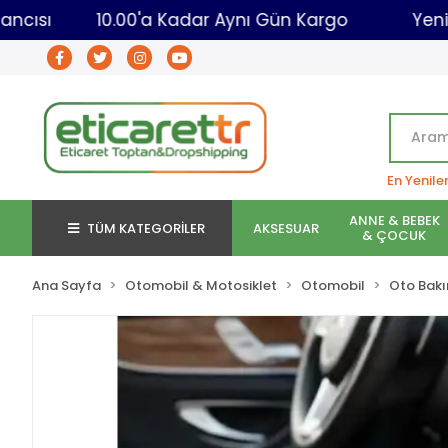
caret Toptancısı
10.00'a Kadar Aynı Gün Kargo
En Yenile
ANNE & BEBEK
TÜM KATEGORİLER
AKSESUAR
& ÇOCUK
Ana Sayfa
Otomobil & Motosiklet
Otomobil
Oto Bakı