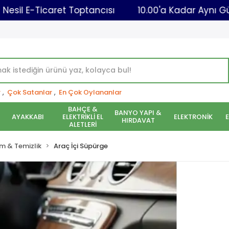
Yeni Nesil E-Ticaret Toptancısı
10.00'a Ka
r
,
Çok Satanlar
,
En Çok Oylananlar
BAHÇE &
BANYO YAPI &
AYAKKABI
ELEKTRİKLİ EL
ELEKTRONİK
HIRDAVAT
ALETLERİ
m & Temizlik
Araç İçi Süpürge