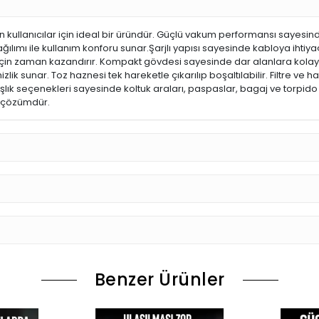
n kullanıcılar için ideal bir üründür. Güçlü vakum performansı sayesinde
ağılımı ile kullanım konforu sunar.Şarjlı yapısı sayesinde kabloya iht
 için zaman kazandırır. Kompakt gövdesi sayesinde dar alanlara kolayca 
zlik sunar. Toz haznesi tek hareketle çıkarılıp boşaltılabilir. Filtre ve h
k seçenekleri sayesinde koltuk araları, paspaslar, bagaj ve torpido gi
ir çözümdür.
Benzer Ürünler