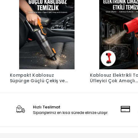
Kompakt Kablosuz
Kablosuz Elektrikli T
Süpürge Güçlü Çekiş ve
Üfleyici Çok Amaçlı
Düşük Ses Seviyesi
Temizlik Aleti Yeni Ne
Hızlı Teslimat
Siparişleriniz en kısa sürede elinize ulaşır.