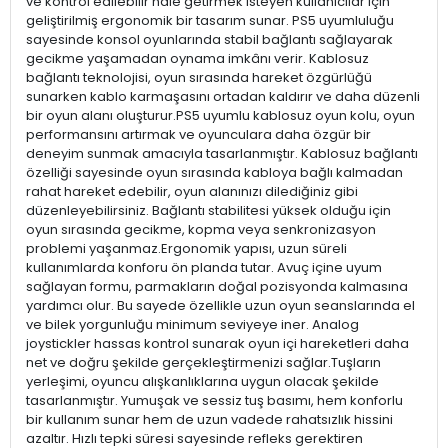
ve kontrol edilebilir hale getirmek isteyen kullanıcılar için
geliştirilmiş ergonomik bir tasarım sunar. PS5 uyumluluğu
sayesinde konsol oyunlarında stabil bağlantı sağlayarak
gecikme yaşamadan oynama imkânı verir. Kablosuz
bağlantı teknolojisi, oyun sırasında hareket özgürlüğü
sunarken kablo karmaşasını ortadan kaldırır ve daha düzenli
bir oyun alanı oluşturur.PS5 uyumlu kablosuz oyun kolu, oyun
performansını artırmak ve oyunculara daha özgür bir
deneyim sunmak amacıyla tasarlanmıştır. Kablosuz bağlantı
özelliği sayesinde oyun sırasında kabloya bağlı kalmadan
rahat hareket edebilir, oyun alanınızı dilediğiniz gibi
düzenleyebilirsiniz. Bağlantı stabilitesi yüksek olduğu için
oyun sırasında gecikme, kopma veya senkronizasyon
problemi yaşanmaz.Ergonomik yapısı, uzun süreli
kullanımlarda konforu ön planda tutar. Avuç içine uyum
sağlayan formu, parmakların doğal pozisyonda kalmasına
yardımcı olur. Bu sayede özellikle uzun oyun seanslarında el
ve bilek yorgunluğu minimum seviyeye iner. Analog
joystickler hassas kontrol sunarak oyun içi hareketleri daha
net ve doğru şekilde gerçekleştirmenizi sağlar.Tuşların
yerleşimi, oyuncu alışkanlıklarına uygun olacak şekilde
tasarlanmıştır. Yumuşak ve sessiz tuş basımı, hem konforlu
bir kullanım sunar hem de uzun vadede rahatsızlık hissini
azaltır. Hızlı tepki süresi sayesinde refleks gerektiren