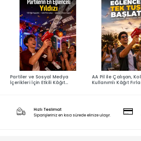
Partiler ve Sosyal Medya
AA Pil ile Çalışan, Ko
İçerikleri İçin Etkili Kâğıt
Kullanımlı Kâğıt Fırla
Atma Oyuncağı Yeni Nesil
Oyuncak Yeni Nesil
Hızlı Teslimat
Siparişleriniz en kısa sürede elinize ulaşır.