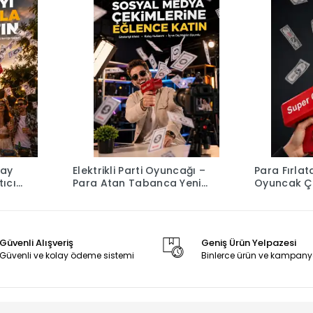
lay
Elektrikli Parti Oyuncağı –
Para Fırlat
tıcı
Para Atan Tabanca Yeni
Oy
Nesil
Güvenli Alışveriş
Geniş Ürün Yelpazesi
Güvenli ve kolay ödeme sistemi
Binlerce ürün ve kampany