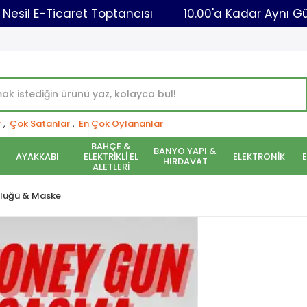
Yeni Nesil E-Ticaret Toptancısı
10.00'a Kadar 
r
,
Çok Satanlar
,
En Çok Oylananlar
BAHÇE &
BANYO YAPI &
AYAKKABI
ELEKTRİKLİ EL
ELEKTRONİK
HIRDAVAT
ALETLERİ
zlüğü & Maske