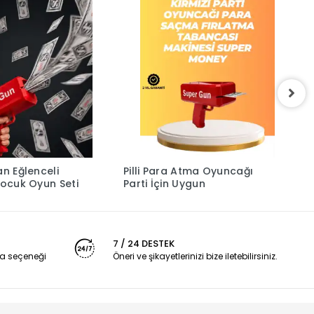
an Eğlenceli
Pilli Para Atma Oyuncağı
P
uncak Çocuk Oyun Seti
Parti İçin Uygun
K
H
7 / 24 DESTEK
a seçeneği
Öneri ve şikayetlerinizi bize iletebilirsiniz.