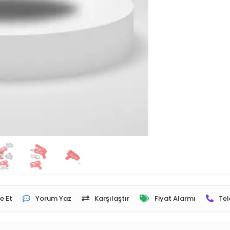
e Et
Yorum Yaz
Karşılaştır
Fiyat Alarmı
Tel