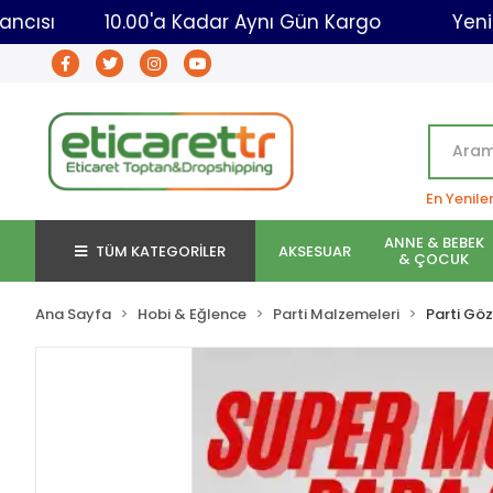
t Toptancısı
10.00'a Kadar Aynı Gün Kargo
En Yenile
ANNE & BEBEK
TÜM KATEGORİLER
AKSESUAR
& ÇOCUK
Ana Sayfa
Hobi & Eğlence
Parti Malzemeleri
Parti Gö