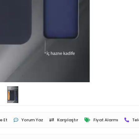
e Et
Yorum Yaz
Karşılaştır
Fiyat Alarmı
Tel