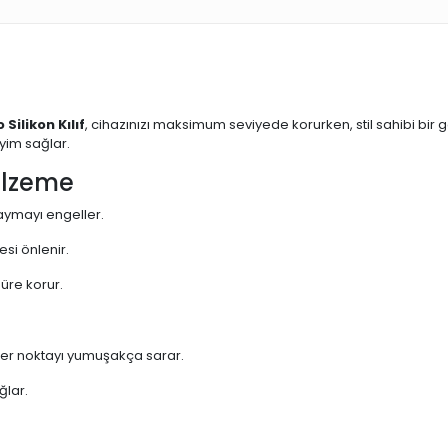
 Silikon Kılıf
, cihazınızı maksimum seviyede korurken, stil sahibi bir
yim sağlar.
alzeme
aymayı engeller.
si önlenir.
süre korur.
her noktayı yumuşakça sarar.
ğlar.