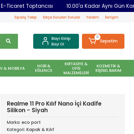
eni Nesil E-Ticaret Toptancısı
10.00'a Kadar Ayn
Sipariş Takip
Sıkça Sorulan Sorular
Yardım
İletişim
0
Bayi Girişi
Sepetim
Bayi Ol
KIRTASİYE &
HOBİ &
KOZMETİK &
EV & MOBİLYA
OFİS
EĞLENCE
KİŞİSEL BAKIM
MALZEMELERİ
Realme 11 Pro Kılıf Nano İçi Kadife
Silikon - Siyah
Marka:
eco port
Kategori:
Kapak & Kılıf