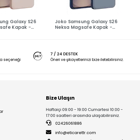
ung Galaxy S26
Joko Samsung Galaxy S26
J
safe Kapak -
Neksa Magsafe Kapak -
N
Lacivert
B
7 / 24 DESTEK
a seçeneği
Öneri ve şikayetlerinizi bize iletebilirsiniz.
Bize Ulaşın
Haftaiçi 09:00 - 19:00 Cumartesi 10:00 -
ar
17:00 saatleri arasında ulaşabilirsiniz.
02426061886
info@eticarettr.com