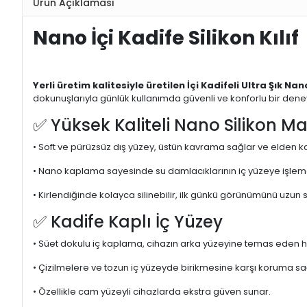
Ürün Açıklaması
Nano İçi Kadife Silikon Kılıf
Yerli üretim kalitesiyle üretilen İçi Kadifeli Ultra Şık Nano
dokunuşlarıyla günlük kullanımda güvenli ve konforlu bir dene
✅ Yüksek Kaliteli Nano Silikon M
• Soft ve pürüzsüz dış yüzey, üstün kavrama sağlar ve elden k
• Nano kaplama sayesinde su damlacıklarının iç yüzeye işleme
• Kirlendiğinde kolayca silinebilir, ilk günkü görünümünü uzun 
✅ Kadife Kaplı İç Yüzey
• Süet dokulu iç kaplama, cihazın arka yüzeyine temas eden 
• Çizilmelere ve tozun iç yüzeyde birikmesine karşı koruma sa
• Özellikle cam yüzeyli cihazlarda ekstra güven sunar.