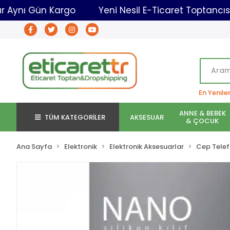
00'a Kadar Aynı Gün Kargo
Yeni Nesil E-Ticaret T
En Yenile
ANNE & BEBEK
TÜM KATEGORİLER
AKSESUAR
& ÇOCUK
Ana Sayfa
Elektronik
Elektronik Aksesuarlar
Cep Telef