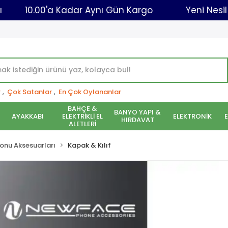
optancısı
10.00'a Kadar Aynı Gün Kargo
Y
r
,
Çok Satanlar
,
En Çok Oylananlar
BAHÇE &
BANYO YAPI &
AYAKKABI
ELEKTRİKLİ EL
ELEKTRONİK
HIRDAVAT
ALETLERİ
onu Aksesuarları
Kapak & Kılıf