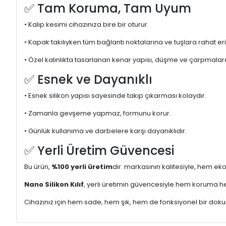
✅ Tam Koruma, Tam Uyum
• Kalıp kesimi cihazınıza bire bir oturur.
• Kapak takılıyken tüm bağlantı noktalarına ve tuşlara rahat er
• Özel kalınlıkta tasarlanan kenar yapısı, düşme ve çarpmalara 
✅ Esnek ve Dayanıklı
• Esnek silikon yapısı sayesinde takıp çıkarması kolaydır.
• Zamanla gevşeme yapmaz, formunu korur.
• Günlük kullanıma ve darbelere karşı dayanıklıdır.
✅ Yerli Üretim Güvencesi
Bu ürün,
%100 yerli üretim
dir. markasının kalitesiyle, hem ek
Nano Silikon Kılıf
, yerli üretimin güvencesiyle hem koruma he
Cihazınız için hem sade, hem şık, hem de fonksiyonel bir doku