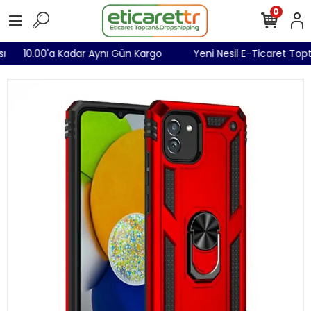
0
ısı
10.00'a Kadar Aynı Gün Kargo
Yeni Nesil E-Ticaret To