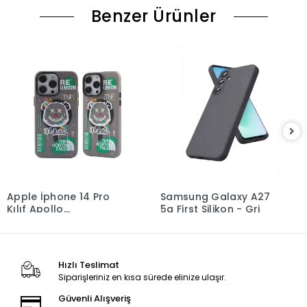
Benzer Ürünler
Apple İphone 14 Pro
Samsung Galaxy A27
Kılıf Apollo
5g First Silikon - Gri
Magneticsafe Desenli
Kapak - Apollo Siyah -
2
Hızlı Teslimat
Siparişleriniz en kısa sürede elinize ulaşır.
Güvenli Alışveriş