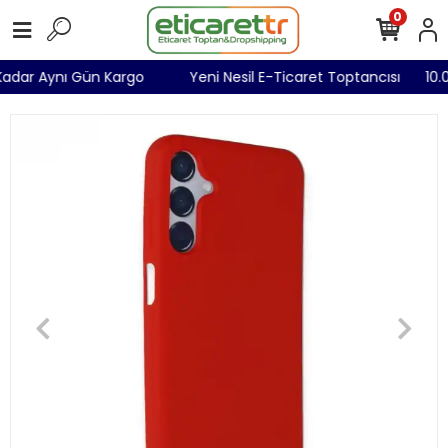
0
a Kadar Aynı Gün Kargo
Yeni Nesil E-Ticaret Toptancısı
10