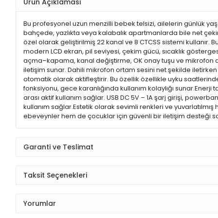
Ürün Açıklaması
Bu profesyonel uzun menzilli bebek telsizi, ailelerin günlük yaş
bahçede, yazlıkta veya kalabalık apartmanlarda bile net çekim
özel olarak geliştirilmiş 22 kanal ve 8 CTCSS sistemi kullanır.
modern LCD ekran, pil seviyesi, çekim gücü, sıcaklık göstergesi 
açma–kapama, kanal değiştirme, OK onay tuşu ve mikrofon aktif
iletişim sunar. Dahili mikrofon ortam sesini net şekilde ileti
otomatik olarak aktifleştirir. Bu özellik özellikle uyku saatler
fonksiyonu, gece karanlığında kullanım kolaylığı sunar.Enerji 
arası aktif kullanım sağlar. USB DC 5V – 1A şarj girişi, powerban
kullanım sağlar.Estetik olarak sevimli renkleri ve yuvarlatılmı
ebeveynler hem de çocuklar için güvenli bir iletişim desteği sa
Garanti ve Teslimat
Taksit Seçenekleri
Yorumlar