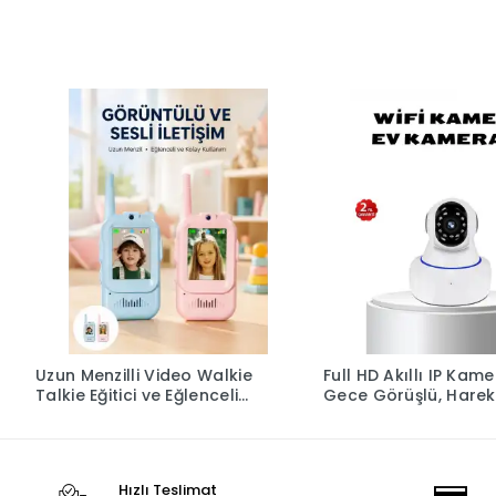
Uzun Menzilli Video Walkie
Full HD Akıllı IP Kam
Talkie Eğitici ve Eğlenceli
Gece Görüşlü, Harek
Oyuncak
Sensörlü, Çift Yönlü 
Online Kayıt Özellikli
Hızlı Teslimat