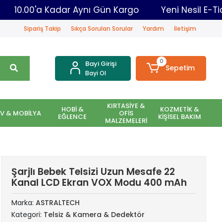
ancısı
10.00'a Kadar Aynı Gün Kargo
Yeni Ne
Sipariş Takip
Sıkça Sorulan Sorular
Yardım
İletişim
0
Bayi Girişi
Sepetim
Bayi Ol
KIRTASİYE &
HOBİ &
KOZMETİK &
EV & MOBİLYA
OFİS
EĞLENCE
KİŞİSEL BAKIM
MALZEMELERİ
Şarjlı Bebek Telsizi Uzun Mesafe 22
Kanal LCD Ekran VOX Modu 400 mAh
Marka:
ASTRALTECH
Kategori:
Telsiz & Kamera & Dedektör