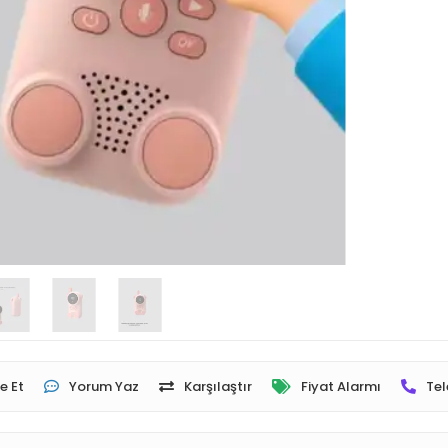
e Et
Yorum Yaz
Karşılaştır
Fiyat Alarmı
Tel