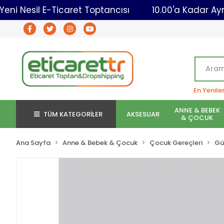
go
Yeni Nesil E-Ticaret Toptancısı
10.00'a K
En Yenile
ANNE & BEBEK
TÜM KATEGORİLER
AKSESUAR
& ÇOCUK
Ana Sayfa
Anne & Bebek & Çocuk
Çocuk Gereçleri
Gü