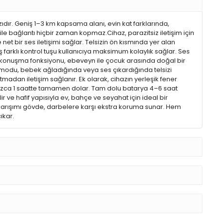
zıdır. Geniş 1–3 km kapsama alanı, evin kat farklarında,
e bağlantı hiçbir zaman kopmaz.Cihaz, parazitsiz iletişim için
et bir ses iletişimi sağlar. Telsizin ön kısmında yer alan
eş farklı kontrol tuşu kullanıcıya maksimum kolaylık sağlar. Ses
lü konuşma fonksiyonu, ebeveyn ile çocuk arasında doğal bir
OX modu, bebek ağladığında veya ses çıkardığında telsizi
tmadan iletişim sağlanır. Ek olarak, cihazın yerleşik fener
yalnızca 1 saatte tamamen dolar. Tam dolu batarya 4–6 saat
ir ve hafif yapısıyla ev, bahçe ve seyahat için ideal bir
tal karışımı gövde, darbelere karşı ekstra koruma sunar. Hem
ıkar.