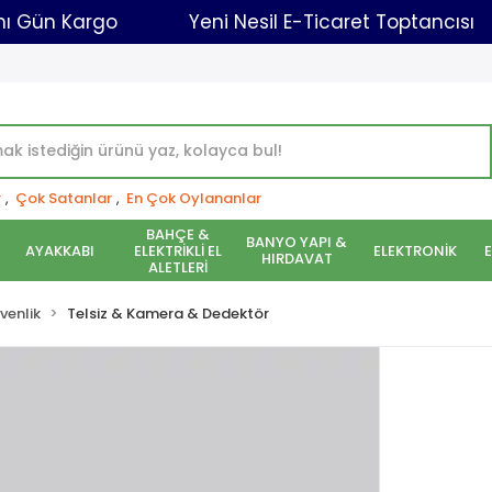
adar Aynı Gün Kargo
Yeni Nesil E-Ticaret Topt
r
,
Çok Satanlar
,
En Çok Oylananlar
BAHÇE &
BANYO YAPI &
AYAKKABI
ELEKTRİKLİ EL
ELEKTRONİK
HIRDAVAT
ALETLERİ
venlik
Telsiz & Kamera & Dedektör