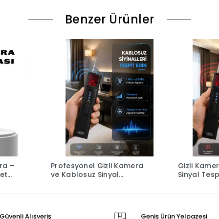
Benzer Ürünler
era –
Profesyonel Gizli Kamera
Gizli Kamer
et
ve Kablosuz Sinyal
Sinyal Tesp
Ses ve
Dedektörü
Güvenli Alışveriş
Geniş Ürün Yelpazesi