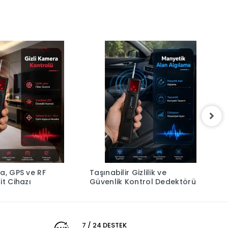
a, GPS ve RF
Taşınabilir Gizlilik ve
5
it Cihazı
Güvenlik Kontrol Dedektörü
A
D
7 / 24 DESTEK