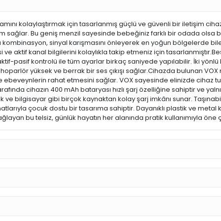
amını kolaylaştırmak için tasarlanmış güçlü ve güvenli bir iletişim ciha
 sağlar. Bu geniş menzil sayesinde bebeğiniz farklı bir odada olsa bil
 Bu kombinasyon, sinyal karışmasını önleyerek en yoğun bölgelerde bile n
ve aktif kanal bilgilerini kolaylıkla takip etmeniz için tasarlanmıştır.B
-pasif kontrolü ile tüm ayarlar birkaç saniyede yapılabilir. İki yön
rken hoparlör yüksek ve berrak bir ses çıkışı sağlar.Cihazda bulunan V
inde ebeveynlerin rahat etmesini sağlar. VOX sayesinde elinizde cihaz tu
tarafında cihazın 400 mAh bataryası hızlı şarj özelliğine sahiptir ve 
k ve bilgisayar gibi birçok kaynaktan kolay şarj imkânı sunar. Taşınabil
ş hatlarıyla çocuk dostu bir tasarıma sahiptir. Dayanıklı plastik ve me
ğlayan bu telsiz, günlük hayatın her alanında pratik kullanımıyla öne ç