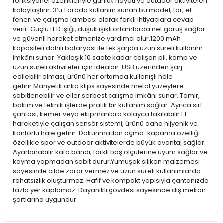
fonksiyonel özellikleriyle günlük hayatı ve outdoor aktiviteleri
kolaylaştırır. 3’ü 1 arada kullanım sunan bu model; far, el
feneri ve çalışma lambası olarak farklı ihtiyaçlara cevap
verir. Güçlü LED ışığı, düşük ışıklı ortamlarda net görüş sağlar
ve güvenli hareket etmenize yardımcı olur.1200 mAh
kapasiteli dahili bataryası ile tek şarjda uzun süreli kullanım
imkânı sunar. Yaklaşık 10 saate kadar çalışan pil, kamp ve
uzun süreli aktiviteler için idealdir. USB üzerinden şarj
edilebilir olması, ürünü her ortamda kullanışlı hale
getirir.Manyetik arka klips sayesinde metal yüzeylere
sabitlenebilir ve eller serbest çalışma imkânı sunar. Tamir,
bakım ve teknik işlerde pratik bir kullanım sağlar. Ayrıca sırt
çantası, kemer veya ekipmanlara kolayca takılabilir.El
hareketiyle çalışan sensör sistemi, ürünü daha hijyenik ve
konforlu hale getirir. Dokunmadan açma-kapama özelliği
özellikle spor ve outdoor aktivitelerde büyük avantaj sağlar.
Ayarlanabilir kafa bandı, farklı baş ölçülerine uyum sağlar ve
kayma yapmadan sabit durur.Yumuşak silikon malzemesi
sayesinde cilde zarar vermez ve uzun süreli kullanımlarda
rahatsızlık oluşturmaz. Hafif ve kompakt yapısıyla çantanızda
fazla yer kaplamaz. Dayanıklı gövdesi sayesinde dış mekan
şartlarına uygundur.