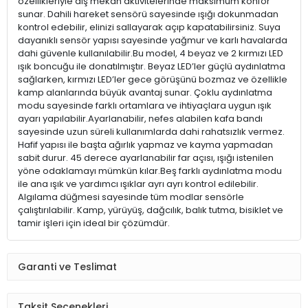
özellikleriyle dış mekan aktivitelerinde maksimum konfor
sunar. Dahili hareket sensörü sayesinde ışığı dokunmadan
kontrol edebilir, elinizi sallayarak açıp kapatabilirsiniz. Suya
dayanıklı sensör yapısı sayesinde yağmur ve karlı havalarda
dahi güvenle kullanılabilir.Bu model, 4 beyaz ve 2 kırmızı LED
ışık boncuğu ile donatılmıştır. Beyaz LED’ler güçlü aydınlatma
sağlarken, kırmızı LED’ler gece görüşünü bozmaz ve özellikle
kamp alanlarında büyük avantaj sunar. Çoklu aydınlatma
modu sayesinde farklı ortamlara ve ihtiyaçlara uygun ışık
ayarı yapılabilir.Ayarlanabilir, nefes alabilen kafa bandı
sayesinde uzun süreli kullanımlarda dahi rahatsızlık vermez.
Hafif yapısı ile başta ağırlık yapmaz ve kayma yapmadan
sabit durur. 45 derece ayarlanabilir far açısı, ışığı istenilen
yöne odaklamayı mümkün kılar.Beş farklı aydınlatma modu
ile ana ışık ve yardımcı ışıklar ayrı ayrı kontrol edilebilir.
Algılama düğmesi sayesinde tüm modlar sensörle
çalıştırılabilir. Kamp, yürüyüş, dağcılık, balık tutma, bisiklet ve
tamir işleri için ideal bir çözümdür.
Garanti ve Teslimat
Taksit Seçenekleri