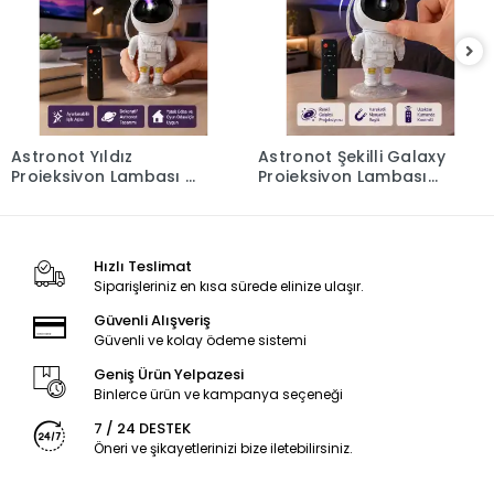
Astronot Yıldız
Astronot Şekilli Galaxy
Projeksiyon Lambası 8
Projeksiyon Lambası
Efektli Uzaktan
Nebula Efektli
Kumandalı Gece Işığı
Dekoratif Lamba
Hızlı Teslimat
Siparişleriniz en kısa sürede elinize ulaşır.
Güvenli Alışveriş
Güvenli ve kolay ödeme sistemi
Geniş Ürün Yelpazesi
Binlerce ürün ve kampanya seçeneği
7 / 24 DESTEK
Öneri ve şikayetlerinizi bize iletebilirsiniz.