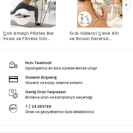
Çok Amaçlı Pilates Bar
Gıdı Giderici Çene Altı
Yoga ve Fitness İçin
ve Boyun Egzersiz
Profesyonel Tasarım
Masaj Aleti Yeni Nesil
Hızlı Teslimat
Siparişleriniz en kısa sürede elinize ulaşır.
Güvenli Alışveriş
Güvenli ve kolay ödeme sistemi
Geniş Ürün Yelpazesi
Binlerce ürün ve kampanya seçeneği
7 / 24 DESTEK
Öneri ve şikayetlerinizi bize iletebilirsiniz.