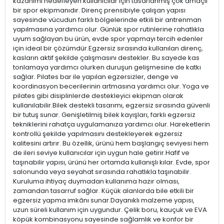
kazanımı hedefleyen kullanıcılar için tasarlanmış çok amaçlı
bir spor ekipmanıdır. Direnç prensibiyle çalışan yapısı
sayesinde vücudun farklı bölgelerinde etkili bir antrenman
yapılmasına yardımcı olur. Günlük spor rutinlerine rahatlıkla
uyum sağlayan bu ürün, evde spor yapmayı tercih edenler
için ideal bir çözümdür.Egzersiz sırasında kullanılan direnç,
kasların aktif şekilde çalışmasını destekler. Bu sayede kas
tonlamaya yardımcı olurken duruşun gelişmesine de katkı
sağlar. Pilates bar ile yapılan egzersizler, denge ve
koordinasyon becerilerinin artmasına yardımcı olur. Yoga ve
pilates gibi disiplinlerde destekleyici ekipman olarak
kullanılabilir.Bilek destekli tasarımı, egzersiz sırasında güvenli
bir tutuş sunar. Genişletilmiş bilek kayışları, farklı egzersiz
tekniklerini rahatça uygulamanıza yardımcı olur. Hareketlerin
kontrollü şekilde yapılmasını destekleyerek egzersiz
kalitesini artırır. Bu özellik, ürünü hem başlangıç seviyesi hem
de ileri seviye kullanıcılar için uygun hale getirir.Hafif ve
taşınabilir yapısı, ürünü her ortamda kullanışlı kılar. Evde, spor
salonunda veya seyahat sırasında rahatlıkla taşınabilir.
Kuruluma ihtiyaç duymadan kullanıma hazır olması,
zamandan tasarruf sağlar. Küçük alanlarda bile etkili bir
egzersiz yapma imkânı sunar.Dayanıklı malzeme yapısı,
uzun süreli kullanım için uygundur. Çelik boru, kauçuk ve EVA
köpük kombinasyonu sayesinde sağlamlık ve konfor bir