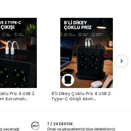
oklu Priz 4 USB 2
8'li Dikey Çoklu Priz 4 USB 2
Ç
ım Korumalı
Type-C Girişli Akım
T
riz
Korumalı Uzatma Prizi
K
7 / 24 DESTEK
a seçeneği
Öneri ve şikayetlerinizi bize iletebilirsiniz.