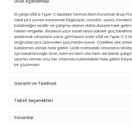
Ürün Açıklaması
10 çıkışlı USB & Type-C destekli Termal Akım Korumalı Grup Priz
adet priz yuvası sayesinde bilgisayar, monitör, yazıcı, modem, 
kalabalığını azaltır ve çalışma alanını daha düzenli hale getirir.
riskleri engeller. Böylece uzun süreli veya yüksek güç tüketi
elektronik cihazların zarar görmesini önler.USB ve Type-C 2.1A p
doğrudan priz üzerinden şarj imkânı sunar. Özellikle ofis ort
kullanımını esnek hale getirir. Uzak noktadaki cihazlara raha
için tasarlanmıştır.Ürün, hem ev hem ofis hem de teknik çalışma 
uyumlu olması onu her ortamda kullanılabilir hale getirir.Dayan
bir çözümdür.
Garanti ve Teslimat
Taksit Seçenekleri
Yorumlar