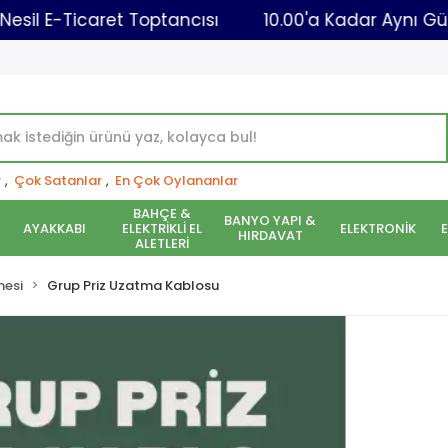
Yeni Nesil E-Ticaret Toptancısı
10.00'a Kadar
r
,
Çok Satanlar
,
En Çok Oylananlar
BAHÇE &
BANYO YAPI &
AYAKKABI
ELEKTRİKLİ EL
ELEKTRONİK
HIRDAVAT
ALETLERİ
mesi
Grup Priz Uzatma Kablosu