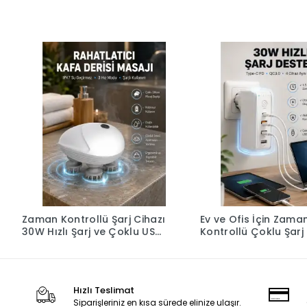
Zaman Kontrollü Şarj Cihazı
Ev ve Ofis İçin Zama
30W Hızlı Şarj ve Çoklu USB
Kontrollü Çoklu Şarj
Çıkışı Yeni Nesil
Yeni Nesil
Hızlı Teslimat
Siparişleriniz en kısa sürede elinize ulaşır.