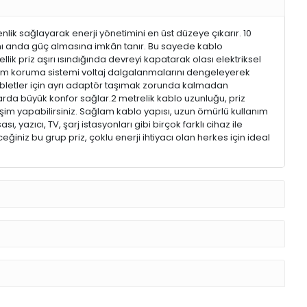
lik sağlayarak enerji yönetimini en üst düzeye çıkarır. 10
 aynı anda güç almasına imkân tanır. Bu sayede kablo
llik priz aşırı ısındığında devreyi kapatarak olası elektriksel
 akım koruma sistemi voltaj dalgalanmalarını dengeleyerek
e tabletler için ayrı adaptör taşımak zorunda kalmadan
arda büyük konfor sağlar.2 metrelik kablo uzunluğu, priz
şim yapabilirsiniz. Sağlam kablo yapısı, uzun ömürlü kullanım
yazıcı, TV, şarj istasyonları gibi birçok farklı cihaz ile
iniz bu grup priz, çoklu enerji ihtiyacı olan herkes için ideal