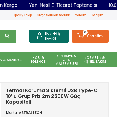
 Aynı Gün Kargo
Yeni Nesil E-Ticaret Toptancısı
Sipariş Takip
Sıkça Sorulan Sorular
Yardım
İletişim
0
Bayi Girişi
Sepetim
Bayi Ol
KIRTASİYE &
HOBİ &
KOZMETİK &
EV & MOBİLYA
OFİS
EĞLENCE
KİŞİSEL BAKIM
MALZEMELERİ
Termal Koruma Sistemli USB Type-C
10’lu Grup Priz 2m 2500W Güç
Kapasiteli
Marka:
ASTRALTECH