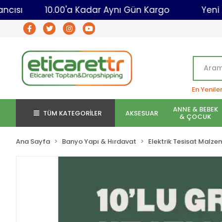
ret Toptancısı
10.00'a Kadar Aynı Gün Kargo
En Yenile
ANNE & BEBEK
TÜM KATEGORİLER
AKSESUAR
& ÇOCUK
Ana Sayfa
Banyo Yapı & Hırdavat
Elektrik Tesisat Malze