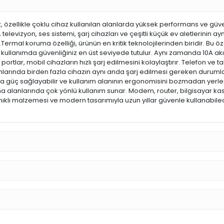
, özellikle çoklu cihaz kullanılan alanlarda yüksek performans ve güven
televizyon, ses sistemi, şarj cihazları ve çeşitli küçük ev aletlerinin
Termal koruma özelliği, ürünün en kritik teknolojilerinden biridir. Bu öze
mli kullanımda güvenliğiniz en üst seviyede tutulur. Aynı zamanda 10A
ortlar, mobil cihazların hızlı şarj edilmesini kolaylaştırır. Telefon v
amlarında birden fazla cihazın aynı anda şarj edilmesi gereken duruml
tça güç sağlayabilir ve kullanım alanının ergonomisini bozmadan yerle
alanlarında çok yönlü kullanım sunar. Modem, router, bilgisayar kasası, 
ıklı malzemesi ve modern tasarımıyla uzun yıllar güvenle kullanabileceğ