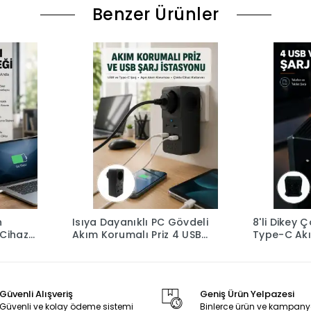
Benzer Ürünler
n
Isıya Dayanıklı PC Gövdeli
8'li Dikey Ç
 Cihazı
Akım Korumalı Priz 4 USB
Type-C Ak
Yeni Nesil
Anahtarlı P
Güvenli Alışveriş
Geniş Ürün Yelpazesi
Güvenli ve kolay ödeme sistemi
Binlerce ürün ve kampany