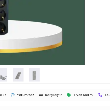
e Et
Yorum Yaz
Karşılaştır
Fiyat Alarmı
Tel