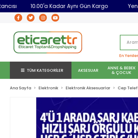
aret Toptancısı
10.00'a Kadar Aynı Gün Kargo
En Yenile
ANNE & BEBEK
TÜM KATEGORİLER
AKSESUAR
& ÇOCUK
Ana Sayfa
Elektronik
Elektronik Aksesuarlar
Cep Telef