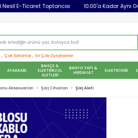
Yeni Nesil E-Ticaret Toptancısı
10.00'a Kada
r
,
Çok Satanlar
,
En Çok Oylananlar
BAHÇE &
BANYO YAPI &
AYAKKABI
ELEKTRİKLİ EL
ELEKTRONİK
HIRDAVAT
ALETLERİ
onu Aksesuarları
Şarj Cihazları
Şarj Aleti