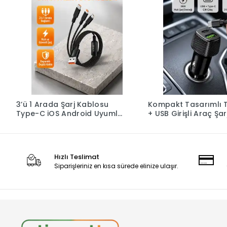
3’ü 1 Arada Şarj Kablosu
Kompakt Tasarımlı 
Type-C iOS Android Uyumlu
+ USB Girişli Araç Şar
Hızlı ve Güvenli Şarj
Başlığı
Hızlı Teslimat
Siparişleriniz en kısa sürede elinize ulaşır.