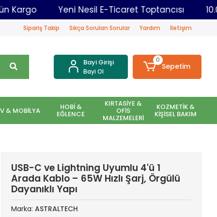
r Aynı Gün Kargo
Yeni Nesil E-Ticaret Toptancısı
Sipariş Takip
Sıkça Sorulan Sorular
Yardım
İletişim
0
Bayi Girişi
Sepetim
Bayi Ol
KIRTASİYE &
HOBİ &
KOZMETİK &
EV & MOBİLYA
OFİS
EĞLENCE
KİŞİSEL BAKIM
MALZEMELERİ
USB-C ve Lightning Uyumlu 4'ü 1
Arada Kablo – 65W Hızlı Şarj, Örgülü
Dayanıklı Yapı
Marka:
ASTRALTECH