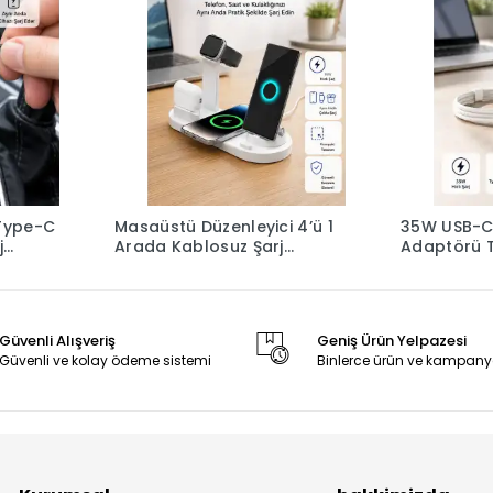
Type-C
Masaüstü Düzenleyici 4’ü 1
35W USB-C H
j
Arada Kablosuz Şarj
Adaptörü 
Aksesuarı Yeni Nesil
Kablo Seti
Güvenli Alışveriş
Geniş Ürün Yelpazesi
Güvenli ve kolay ödeme sistemi
Binlerce ürün ve kampany