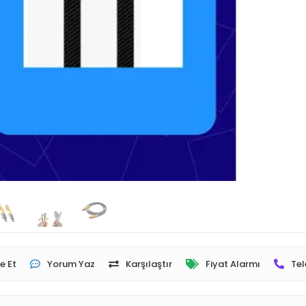
e Et
Yorum Yaz
Karşılaştır
Fiyat Alarmı
Tel