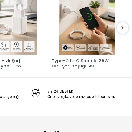
ızlı Şarj
Type-C to C Kablolu 35W
B
Type-C to C
Hızlı Şarj Başlığı Set
K
L
7 / 24 DESTEK
a seçeneği
Öneri ve şikayetlerinizi bize iletebilirsiniz.