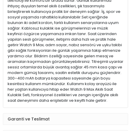
teknoloji ile konforu bir arada sunar. Günlük kullanımda
ihtiyaç duyulan temel akıllı özellikleri, şık tasarımıyla
birleştirerek kullanıcıya pratik bir deneyim sağlar. İş, spor ve
sosyal yaşamda rahatlıkla kullanılabilir.Set içeriğinde
bulunan iki adet kordon, farklı kullanım senaryolarına uyum
sağlar. Kablosuz kulaklık ise görüşmelerinizi ve müzik
keyfinizi özgürce yaşamanıza imkan tanır. Saat üzerinden
yapılan sesli görüşmeler, iletişimi daha hızlı ve pratik hale
getirir.Watch 9 Max; adım sayar, nabız sensörü ve uyku takibi
gibi sağlık fonksiyonları ile günlük yaşamınızı takip etmenize
yardımcı olur. Bildirim özelliği sayesinde gelen mesaj ve
aramaları kaçırmadan görüntüleyebilirsiniz. Titreşimli uyarılar
sessiz ortamlarda büyük avantaj sağlar.45 mm kasa çapı ve
modern gümüş tasarımı, saatin estetik duruşunu güçlendirir.
300–400 mAh batarya kapasitesi sayesinde gün boyu
kesintisiz kullanım mümkündür. Kullanımı kolay arayüzü ile
her yaştan kullanıcıya hitap eder.Watch 9 Max Akıllı Saat
Kulaklık Seti, fonksiyonel özellikleri ve zengin içeriğiyle akıllı
saat deneyimini daha erişilebilir ve keyifli hale getirir.
Garanti ve Teslimat