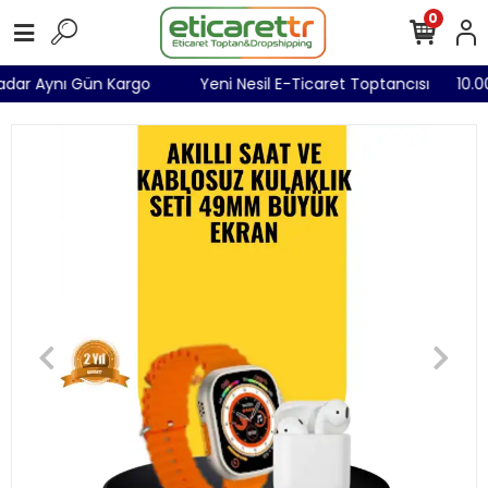
0
 Kadar Aynı Gün Kargo
Yeni Nesil E-Ticaret Toptancısı
10