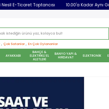
Yeni Nesil E-Ticaret Toptancısı
10.00'a Kada
r
,
Çok Satanlar
,
En Çok Oylananlar
BAHÇE &
BANYO YAPI &
AYAKKABI
ELEKTRİKLİ EL
ELEKTRONİK
HIRDAVAT
ALETLERİ