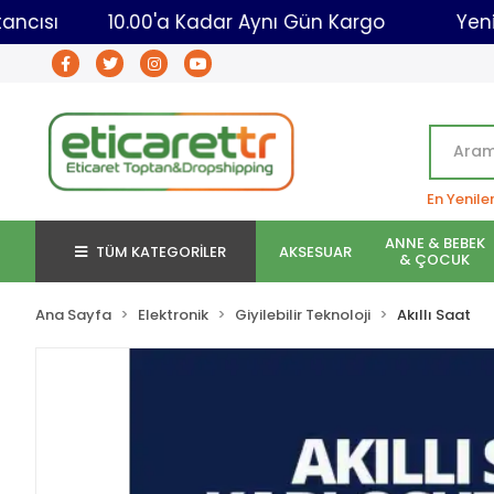
aret Toptancısı
10.00'a Kadar Aynı Gün Kargo
En Yenile
ANNE & BEBEK
TÜM KATEGORİLER
AKSESUAR
& ÇOCUK
Ana Sayfa
Elektronik
Giyilebilir Teknoloji
Akıllı Saat