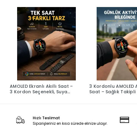
AMOLED Ekranlı Akıllı Saat –
3 Kordonlu AMOLED Ak
3 Kordon Seçenekli, Suya
Saat – Sağlık Takipli
Dayanıklı, Kalp Atış ve Uyku
Takip Özellikli
Hızlı Teslimat
Siparişleriniz en kısa sürede elinize ulaşır.