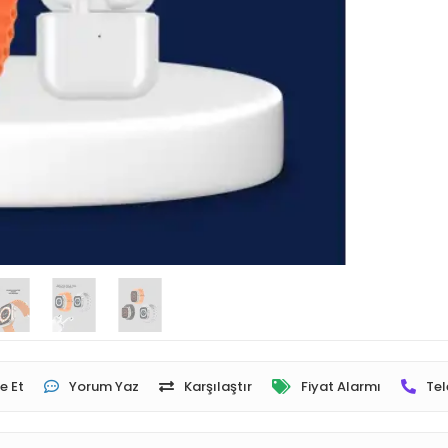
e Et
Yorum Yaz
Karşılaştır
Fiyat Alarmı
Tel