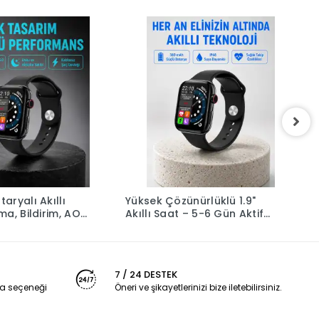
aryalı Akıllı
Yüksek Çözünürlüklü 1.9"
A
ma, Bildirim, AOD
Akıllı Saat – 5-6 Gün Aktif
A
zun Pil Ömrü
Kullanım, Şık ve Modern
Ö
Tasarım
7 / 24 DESTEK
a seçeneği
Öneri ve şikayetlerinizi bize iletebilirsiniz.