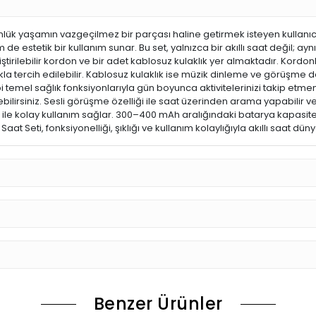
günlük yaşamın vazgeçilmez bir parçası haline getirmek isteyen kullanıcı
de estetik bir kullanım sunar. Bu set, yalnızca bir akıllı saat değil; ay
ştirilebilir kordon ve bir adet kablosuz kulaklık yer almaktadır. Kordon
ıkla tercih edilebilir. Kablosuz kulaklık ise müzik dinleme ve görü
i temel sağlık fonksiyonlarıyla gün boyunca aktivitelerinizi takip etm
lirsiniz. Sesli görüşme özelliği ile saat üzerinden arama yapabilir v
ile kolay kullanım sağlar. 300–400 mAh aralığındaki batarya kapasites
aat Seti, fonksiyonelliği, şıklığı ve kullanım kolaylığıyla akıllı saat dün
Benzer Ürünler