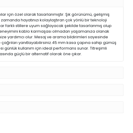
lar için özel olarak tasarlanmıştır. Şık görünümü, gelişmiş
nı zamanda hayatınızı kolaylaştıran çok yönlü bir teknoloji
lar farklı stillere uyum sağlayacak şekilde tasarlanmış olup
şme deneyimini kablo karmaşası olmadan yaşamanıza olanak
enize yardımcı olur. Mesaj ve arama bildirimleri sayesinde
e çağrıları yanıtlayabilirsiniz.45 mm kasa çapına sahip gümüş
i günlük kullanım için ideal performans sunar. Titreşimli
yasında güçlü bir alternatif olarak öne çıkar.