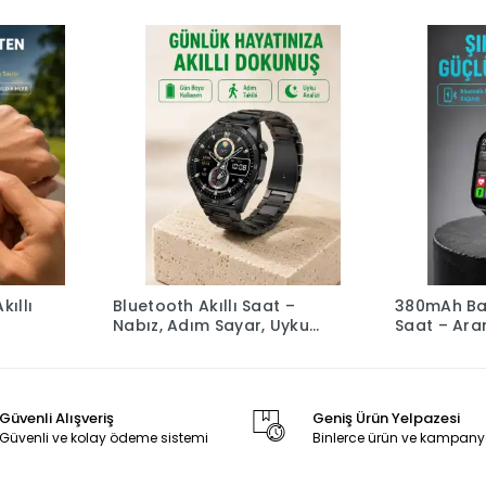
ıllı
Bluetooth Akıllı Saat –
380mAh Bat
Nabız, Adım Sayar, Uyku
Saat – Ara
Takibi ve Spor Modlarıyla
Ekran ve U
Akıllı Yaşam Asistanı
Güvenli Alışveriş
Geniş Ürün Yelpazesi
Güvenli ve kolay ödeme sistemi
Binlerce ürün ve kampany