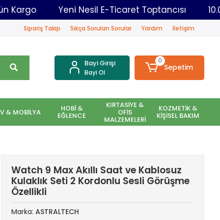
r Aynı Gün Kargo
Yeni Nesil E-Ticaret Toptancısı
Sipariş Takip
Sıkça Sorulan Sorular
Yardım
İletişim
0
Bayi Girişi
Sepetim
Bayi Ol
KIRTASİYE &
HOBİ &
KOZMETİK &
EV & MOBİLYA
OFİS
EĞLENCE
KİŞİSEL BAKIM
MALZEMELERİ
Watch 9 Max Akıllı Saat ve Kablosuz
Kulaklık Seti 2 Kordonlu Sesli Görüşme
Özellikli
Marka:
ASTRALTECH