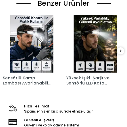
Benzer Ürünler
Sensörlü Kamp
Yüksek Işıklı Şarjlı ve
Lambası Ayarlanabilir
Sensörlü LED Kafa
Kafa Lambası Kafa
Lambası Kamp
Bantlı
Lambası
Hızlı Teslimat
Siparişleriniz en kısa sürede elinize ulaşır.
Güvenli Alışveriş
Güvenli ve kolay ödeme sistemi